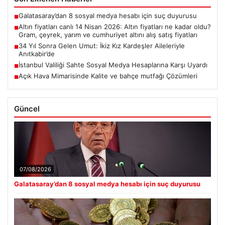
Galatasaray’dan 8 sosyal medya hesabı için suç duyurusu
■
Altın fiyatları canlı 14 Nisan 2026: Altın fiyatları ne kadar oldu?
■
Gram, çeyrek, yarım ve cumhuriyet altını alış satış fiyatları
34 Yıl Sonra Gelen Umut: İkiz Kız Kardeşler Aileleriyle
■
Anıtkabir’de
İstanbul Valiliği Sahte Sosyal Medya Hesaplarına Karşı Uyardı
■
Açık Hava Mimarisinde Kalite ve bahçe mutfağı Çözümleri
■
Güncel
07/08/2026
Galatasaray’dan 8 sosyal medya hesabı için suç duyurusu