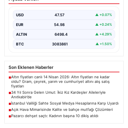
Kardeşler Aileleriyle Anıtkabir’de
Adıyaman’da yaşayan Abuzer (71) ve Zeynep Yıldırım
(59) çifti, tam 34 yıllık bir bekleyişin…
USD
47.57
▲ +0.07%
EUR
54.98
▲ +0.24%
ALTIN
6498.4
▲ +4.29%
BTC
3083861
▲ +1.50%
Son Eklenen Haberler
Altın fiyatları canlı 14 Nisan 2026: Altın fiyatları ne kadar
■
oldu? Gram, çeyrek, yarım ve cumhuriyet altını alış satış
fiyatları
34 Yıl Sonra Gelen Umut: İkiz Kız Kardeşler Aileleriyle
■
Anıtkabir’de
İstanbul Valiliği Sahte Sosyal Medya Hesaplarına Karşı Uyardı
■
Açık Hava Mimarisinde Kalite ve bahçe mutfağı Çözümleri
■
Pazarcı dehşet saçtı: Kadının başına 10 dikiş atıldı
■