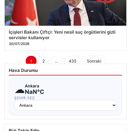
İçişleri Bakanı Çiftçi: Yeni nesil suç örgütlerini gizli
servisler kullanıyor
30/07/2026
Yazı
1
2
…
435
Sonraki
sayfalaması
Hava Durumu
☁
Ankara
NaN°C
ŞEHIR SEÇ
Bizi Takip Edin