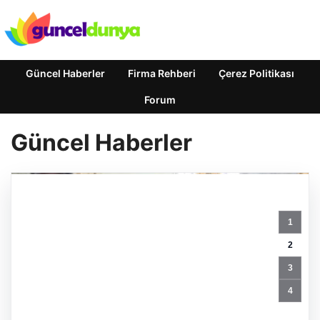
Güncel Haberler
Firma Rehberi
Çerez Politikası
Forum
Güncel Haberler
34
Yıl
1
Sonra
Gelen
2
Umut:
3
İkiz
Kız
4
Kardeşler
Aileleriyle