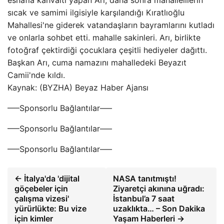
esnafla kahvaltı yapan Arı, daha sonra mahallelilerin
sıcak ve samimi ilgisiyle karşılandığı Kıratlıoğlu
Mahallesi'ne giderek vatandaşların bayramlarını kutladı
ve onlarla sohbet etti. mahalle sakinleri. Arı, birlikte
fotoğraf çektirdiği çocuklara çeşitli hediyeler dağıttı.
Başkan Arı, cuma namazını mahalledeki Beyazıt
Camii'nde kıldı.
Kaynak: (BYZHA) Beyaz Haber Ajansı
—–Sponsorlu Bağlantılar—–
—–Sponsorlu Bağlantılar—–
—–Sponsorlu Bağlantılar—–
← İtalya'da 'dijital
NASA tanıtmıştı!
göçebeler için
Ziyaretçi akınına uğradı:
çalışma vizesi'
İstanbul’a 7 saat
yürürlükte: Bu vize
uzaklıkta… – Son Dakika
için kimler
Yaşam Haberleri →