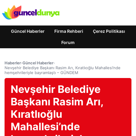
Güncel Haberler
Firma Rehberi
Çerez Politikası
Forum
Haberler
›
Güncel Haberler
›
Nevşehir Belediye Başkanı Rasim Arı, Kıratlıoğlu Mahallesi’nde
hemşehrileriyle bayramlaştı – GÜNDEM
Nevşehir Belediye
Başkanı Rasim Arı,
Kıratlıoğlu
Mahallesi’nde