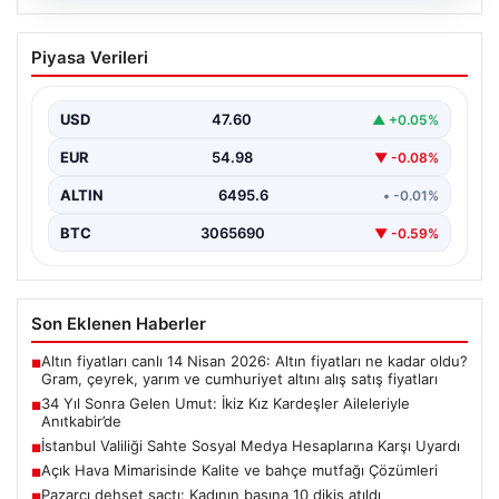
05.08.2026
34 Yıl Sonra Gelen Umut: İkiz Kız
Piyasa Verileri
Kardeşler Aileleriyle Anıtkabir’de
Adıyaman’da yaşayan Abuzer (71) ve Zeynep Yıldırım
(59) çifti, tam 34 yıllık bir bekleyişin…
USD
47.60
▲ +0.05%
EUR
54.98
▼ -0.08%
ALTIN
6495.6
• -0.01%
BTC
3065690
▼ -0.59%
Son Eklenen Haberler
Altın fiyatları canlı 14 Nisan 2026: Altın fiyatları ne kadar oldu?
■
Gram, çeyrek, yarım ve cumhuriyet altını alış satış fiyatları
34 Yıl Sonra Gelen Umut: İkiz Kız Kardeşler Aileleriyle
■
Anıtkabir’de
İstanbul Valiliği Sahte Sosyal Medya Hesaplarına Karşı Uyardı
■
Açık Hava Mimarisinde Kalite ve bahçe mutfağı Çözümleri
■
Pazarcı dehşet saçtı: Kadının başına 10 dikiş atıldı
■