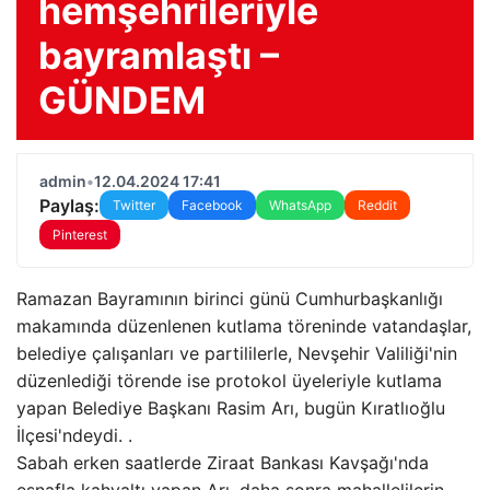
hemşehrileriyle
bayramlaştı –
GÜNDEM
admin
•
12.04.2024 17:41
Paylaş:
Twitter
Facebook
WhatsApp
Reddit
Pinterest
Ramazan Bayramının birinci günü Cumhurbaşkanlığı
makamında düzenlenen kutlama töreninde vatandaşlar,
belediye çalışanları ve partililerle, Nevşehir Valiliği'nin
düzenlediği törende ise protokol üyeleriyle kutlama
yapan Belediye Başkanı Rasim Arı, bugün Kıratlıoğlu
İlçesi'ndeydi. .
Sabah erken saatlerde Ziraat Bankası Kavşağı'nda