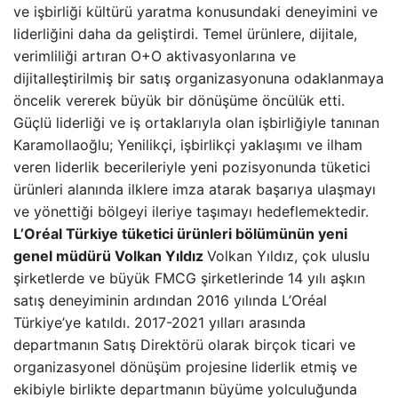
ve işbirliği kültürü yaratma konusundaki deneyimini ve
liderliğini daha da geliştirdi. Temel ürünlere, dijitale,
verimliliği artıran O+O aktivasyonlarına ve
dijitalleştirilmiş bir satış organizasyonuna odaklanmaya
öncelik vererek büyük bir dönüşüme öncülük etti.
Güçlü liderliği ve iş ortaklarıyla olan işbirliğiyle tanınan
Karamollaoğlu; Yenilikçi, işbirlikçi yaklaşımı ve ilham
veren liderlik becerileriyle yeni pozisyonunda tüketici
ürünleri alanında ilklere imza atarak başarıya ulaşmayı
ve yönettiği bölgeyi ileriye taşımayı hedeflemektedir.
L’Oréal Türkiye tüketici ürünleri bölümünün yeni
genel müdürü Volkan Yıldız
Volkan Yıldız, çok uluslu
şirketlerde ve büyük FMCG şirketlerinde 14 yılı aşkın
satış deneyiminin ardından 2016 yılında L’Oréal
Türkiye’ye katıldı. 2017-2021 yılları arasında
departmanın Satış Direktörü olarak birçok ticari ve
organizasyonel dönüşüm projesine liderlik etmiş ve
ekibiyle birlikte departmanın büyüme yolculuğunda