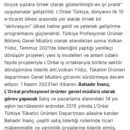
birçok pazara örnek olarak gösterilmiştir.
en iyi pratik
”
uygulamalar geliştirildi. L’Oréal Türkiye, dünyanın ilk 10
e-ticaret ülkesi arasında yer alarak örnek bir
“aktivasyon” ülkesi haline geldi ve yetenek geliştirme
programlarını güçlendirdi. Türkiye Profesyonel Ürünler
Bölümü Genel Müdürü olarak atandıktan sonra Volkan
Yıldız, Temmuz 2021’de liderliğini yaptığı yenilikçi
dönüşüm projeleri, yeni iş modelleri ve anlam odaklı
fayda projeleriyle L’Oréal iş ortaklarıyla birlikte sektör
dönüşümüne liderlik etti.Volkan Yıldız, Tüketim Ürünleri
departmanı Genel Müdürü görevini sürdürmeye devam
ediyor. 1 Kasım 2023’ten itibaren.
Bahadır İnanç,
L’Oréal profesyonel ürünler genel müdürü olarak
görev yapacak
Satış ve pazarlama alanındaki 14 yılı
aşkın tecrübesinin ardından 2015 yılında L’Oréal
Türkiye Tüketici Ürünleri Departmanı ailesine katılan
Bahadır İnanç, çeşitli satış liderliği rollerinde ticari
mükemmellik ve verimlilik projelerine liderlik etmiş,