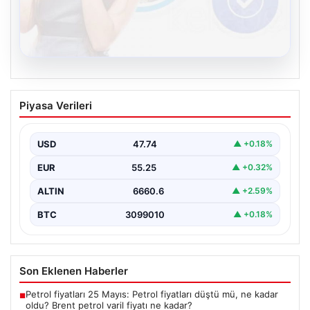
08.08.2026
Kelebek.Org İle Sanal İletişimin
Piyasa Verileri
Sertifikalı Adresi Ve Chat Deneyimi
İnternet çağında insanların seviyeli bir biçimde bağlantı
oluşturması kritik bir önem taşımaktadır. Günümüzde
USD
47.74
▲ +0.18%
pek…
EUR
55.25
▲ +0.32%
ALTIN
6660.6
▲ +2.59%
BTC
3099010
▲ +0.18%
Son Eklenen Haberler
Petrol fiyatları 25 Mayıs: Petrol fiyatları düştü mü, ne kadar
■
oldu? Brent petrol varil fiyatı ne kadar?