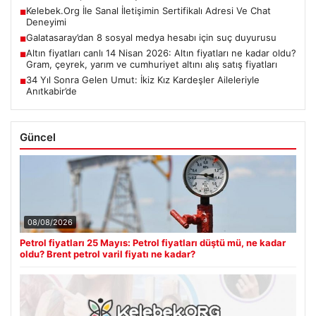
Kelebek.Org İle Sanal İletişimin Sertifikalı Adresi Ve Chat
■
Deneyimi
Galatasaray’dan 8 sosyal medya hesabı için suç duyurusu
■
Altın fiyatları canlı 14 Nisan 2026: Altın fiyatları ne kadar oldu?
■
Gram, çeyrek, yarım ve cumhuriyet altını alış satış fiyatları
34 Yıl Sonra Gelen Umut: İkiz Kız Kardeşler Aileleriyle
■
Anıtkabir’de
Güncel
08/08/2026
Petrol fiyatları 25 Mayıs: Petrol fiyatları düştü mü, ne kadar
oldu? Brent petrol varil fiyatı ne kadar?