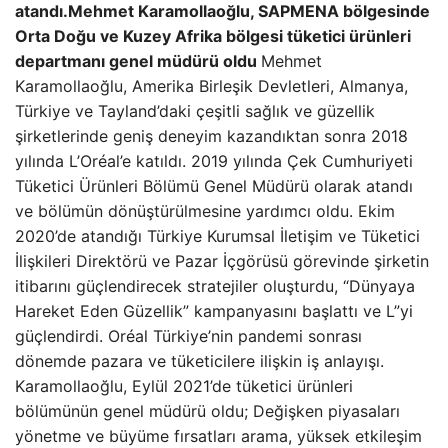
atandı.
Mehmet Karamollaoğlu, SAPMENA bölgesinde
Orta Doğu ve Kuzey Afrika bölgesi tüketici ürünleri
departmanı genel müdürü oldu
Mehmet
Karamollaoğlu, Amerika Birleşik Devletleri, Almanya,
Türkiye ve Tayland’daki çeşitli sağlık ve güzellik
şirketlerinde geniş deneyim kazandıktan sonra 2018
yılında L’Oréal’e katıldı. 2019 yılında Çek Cumhuriyeti
Tüketici Ürünleri Bölümü Genel Müdürü olarak atandı
ve bölümün dönüştürülmesine yardımcı oldu. Ekim
2020’de atandığı Türkiye Kurumsal İletişim ve Tüketici
İlişkileri Direktörü ve Pazar İçgörüsü görevinde şirketin
itibarını güçlendirecek stratejiler oluşturdu, “Dünyaya
Hareket Eden Güzellik” kampanyasını başlattı ve L”yi
güçlendirdi. Oréal Türkiye’nin pandemi sonrası
dönemde pazara ve tüketicilere ilişkin iş anlayışı.
Karamollaoğlu, Eylül 2021’de tüketici ürünleri
bölümünün genel müdürü oldu; Değişken piyasaları
yönetme ve büyüme fırsatları arama, yüksek etkileşim