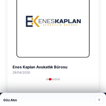
Enes Kaplan Avukatlık Bürosu
28/04/2026
Web sitemizi nasıl kullandığınızı daha iyi anlayabilmek,
×
Göz Atın
deneyiminizi kişiselleştirmek ve geliştirmek amacıyla çerezler