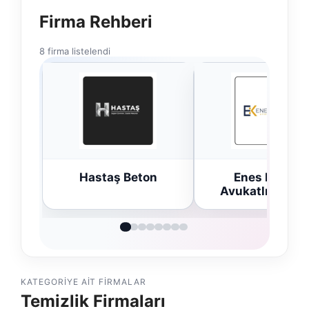
Firma Rehberi
8 firma listelendi
n
Enes Kaplan
Trend Yapı Akus
Avukatlık Bürosu
KATEGORIYE AIT FIRMALAR
Temizlik Firmaları