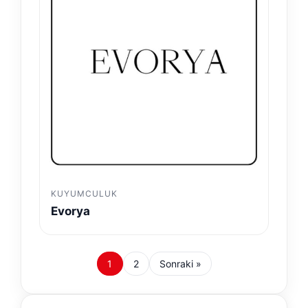
KUYUMCULUK
Evorya
1
2
Sonraki »