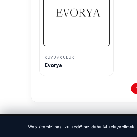
KUYUMCULUK
Evorya
© 2026 Güncel Dünya – Güncel Haberler
Web sitemizi nasıl kullandığınızı daha iyi anlayabilmek,
siteleri