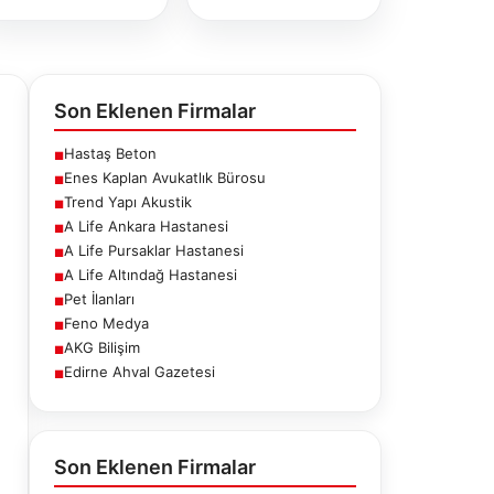
Son Eklenen Firmalar
Hastaş Beton
■
Enes Kaplan Avukatlık Bürosu
■
Trend Yapı Akustik
■
A Life Ankara Hastanesi
■
A Life Pursaklar Hastanesi
■
A Life Altındağ Hastanesi
■
Pet İlanları
■
Feno Medya
■
AKG Bilişim
■
Edirne Ahval Gazetesi
■
e Pursaklar
A Life Altındağ
Pet İlanları
stanesi
Hastanesi
Son Eklenen Firmalar