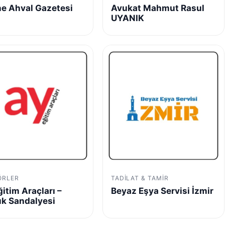
ne Ahval Gazetesi
Avukat Mahmut Rasul
UYANIK
ÖRLER
TADILAT & TAMIR
ğitim Araçları –
Beyaz Eşya Servisi İzmir
k Sandalyesi