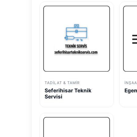
TADILAT & TAMIR
İNŞAA
Seferihisar Teknik
Egem
Servisi