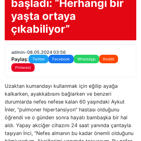
başladı: “Herhangi bir
yaşta ortaya
çıkabiliyor”
admin
•
08.05.2024 03:56
Paylaş:
Twitter
Facebook
WhatsApp
Reddit
Pinterest
Uzaktan kumandayı kullanmak için eğilip ayağa
kalkarken, ayakkabısını bağlarken ve benzeri
durumlarda nefes nefese kalan 60 yaşındaki Aykut
İnler, “pulmoner hipertansiyon” hastası olduğunu
öğrendi ve o günden sonra hayatı bambaşka bir hal
aldı. Yapay akciğer cihazını 24 saat yanında çantayla
taşıyan İnci, “Nefes almanın bu kadar önemli olduğunu