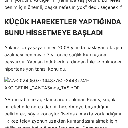
bilmiyordum. Akciğerimi yanımda taşıyorum. Bu nefes
benim için önemli, başka nefesim yok” dedi. seçenek .”
KÜÇÜK HAREKETLER YAPTIĞINDA
BUNU HİSSETMEYE BAŞLADI
Ankara'da yaşayan İnler, 2009 yılında başlayan oksijen
azalması nedeniyle 3 yıl önce sağlık kuruluşuna
başvurdu. Yapılan tetkiklerin ardından İnler'e pulmoner
hipertansiyon tanısı konuldu.
AA muhabirine açıklamalarda bulunan Pearls, küçük
hareketlerle nefes darlığı hissetmeye başladığını
belirterek, şöyle konuştu: “Nefes almakta zorlandığımı
ilk kez televizyonun uzaktan kumandasını almak için
eğilip ayağa kalktığımda fark ettim. Daha sonra