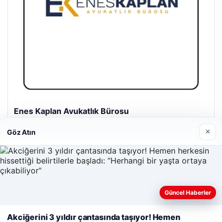
Enes Kaplan Avukatlık Bürosu
28/04/2026
×
Göz Atın
Güncel Haberler
© 2026 Güncel Dünya – Güncel Haberler
Web sitemizi nasıl kullandığınızı daha iyi anlayabilmek,
Akciğerini 3 yıldır çantasında taşıyor! Hemen
 siteleri
lemagrup.com.tr
deneyiminizi kişiselleştirmek ve geliştirmek amacıyla çerezler