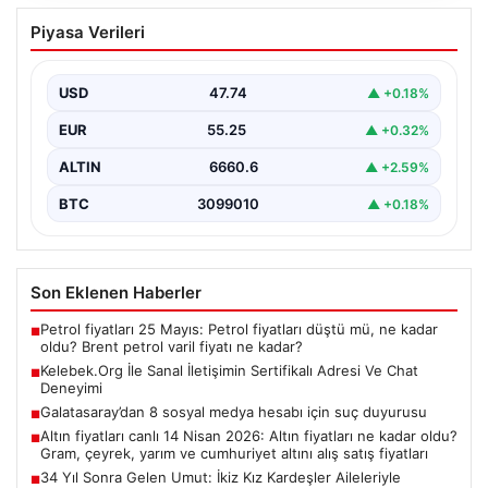
Galatasaray’dan 8 sosyal medya hesabı
Piyasa Verileri
için suç duyurusu
USD
47.74
▲ +0.18%
EUR
55.25
▲ +0.32%
ALTIN
6660.6
▲ +2.59%
BTC
3099010
▲ +0.18%
Son Eklenen Haberler
Petrol fiyatları 25 Mayıs: Petrol fiyatları düştü mü, ne kadar
■
oldu? Brent petrol varil fiyatı ne kadar?
Kelebek.Org İle Sanal İletişimin Sertifikalı Adresi Ve Chat
■
Deneyimi
Galatasaray’dan 8 sosyal medya hesabı için suç duyurusu
■
Altın fiyatları canlı 14 Nisan 2026: Altın fiyatları ne kadar oldu?
■
Gram, çeyrek, yarım ve cumhuriyet altını alış satış fiyatları
34 Yıl Sonra Gelen Umut: İkiz Kız Kardeşler Aileleriyle
■