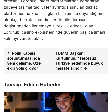
prensibi, Lordhub’ı diğer platformlardan kopararak
zirveye taşımaktadır. Her ayrıntıda sunulan dikkat,
platformun ne kadar sağlam bir zemine dayandığının
oldukça berrak ispatıdır. İleride bile duruşunu
değiştirmeden ilerlemeye süreklilik edecek olan
Lordhub, casino ekosisteminde güvenin başlıca limanı
kalmayı yürütecektir.
← Rojin Kabaiş
TBMM Başkanı
soruşturmasında
Kurtulmuş. “Terörsüz
yeni gelişme. Özel
Türkiye hedefinde büyük
ekip yola çıkıyor
mesafe alındı” →
Tavsiye Edilen Haberler