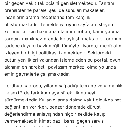
bir geçen vakit takipçisini genişletmektedir. Tanıtım
prensiplerine paralel şekilde sunulan makaleler,
insanların arama hedeflerine tam karşılık
oluşturmaktadır. Temelde iyi oyun sayfaları isteyen
kullanıcılar için hazırlanan tanıtım notları, karar yapma
sürecini inanılmaz oranda kolaylaştırmaktadır. Lordhub,
sadece duyuru bazlı değil, tümüyle ziyaretçi menfaatini
izleyen bir bilgi politikası izlemektedir. Sektördeki
bütün yenilikleri yakından izleme eden bu portal, oyun
alanının en hareketli paylaşım merkezi olma yolunda
emin gayretlerle çalışmaktadır.
Lordhub kadrosu, yılların sağladığı tecrübe ve uzmanlık
ile sektörde fark kurmaya süreklilik etmeyi
sürdürmektedir. Kullanıcılarına daima vakit oldukça net
bağlantıları verirken, benzer dönemde dürüst
değerlendirme anlayışından hiçbir şekilde kayıp
vermemektedir. İtimat bazlı bahsi geçen servis