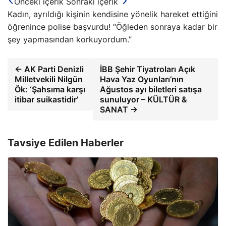
Önceki içerik
Sonraki içerik
Kadın, ayrıldığı kişinin kendisine yönelik hareket ettiğini
öğrenince polise başvurdu! “Öğleden sonraya kadar bir
şey yapmasından korkuyordum.”
← AK Parti Denizli
İBB Şehir Tiyatroları Açık
Milletvekili Nilgün
Hava Yaz Oyunları’nın
Ök: ‘Şahsıma karşı
Ağustos ayı biletleri satışa
itibar suikastidir’
sunuluyor – KÜLTÜR &
SANAT →
Tavsiye Edilen Haberler