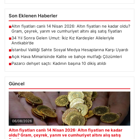
Son Eklenen Haberler
Altın fiyatları canlı 14 Nisan 2026: Altın fiyatları ne kadar oldu?
■
Gram, çeyrek, yarım ve cumhuriyet altını alış satış fiyatları
34 Yıl Sonra Gelen Umut: İkiz Kız Kardeşler Aileleriyle
■
Anıtkabir’de
İstanbul Valiliği Sahte Sosyal Medya Hesaplarına Karşı Uyardı
■
Açık Hava Mimarisinde Kalite ve bahçe mutfağı Çözümleri
■
Pazarcı dehşet saçtı: Kadının başına 10 dikiş atıldı
■
Güncel
06/08/2026
Altın fiyatları canlı 14 Nisan 2026: Altın fiyatları ne kadar
oldu? Gram, çeyrek, yarım ve cumhuriyet altını alış satış