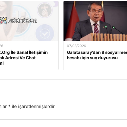
26
07/08/2026
Org İle Sanal İletişimin
Galatasaray’dan 8 sosyal m
alı Adresi Ve Chat
hesabı için suç duyurusu
mi
nlar
*
ile işaretlenmişlerdir