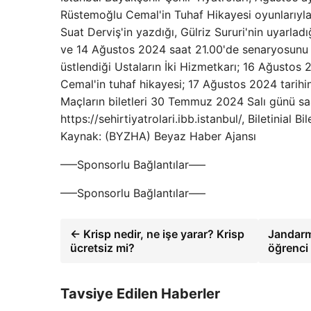
Rüstemoğlu Cemal'in Tuhaf Hikayesi oyunlarıyla
Suat Derviş'in yazdığı, Gülriz Sururi'nin uyarlad
ve 14 Ağustos 2024 saat 21.00'de senaryosunu C
üstlendiği Ustaların İki Hizmetkarı; 16 Ağusto
Cemal'in tuhaf hikayesi; 17 Ağustos 2024 tarihin
Maçların biletleri 30 Temmuz 2024 Salı günü saa
https://sehirtiyatrolari.ibb.istanbul/, Biletinial
Kaynak: (BYZHA) Beyaz Haber Ajansı
—–Sponsorlu Bağlantılar—–
—–Sponsorlu Bağlantılar—–
← Krisp nedir, ne işe yarar? Krisp
Jandarm
ücretsiz mi?
öğrenci
Tavsiye Edilen Haberler