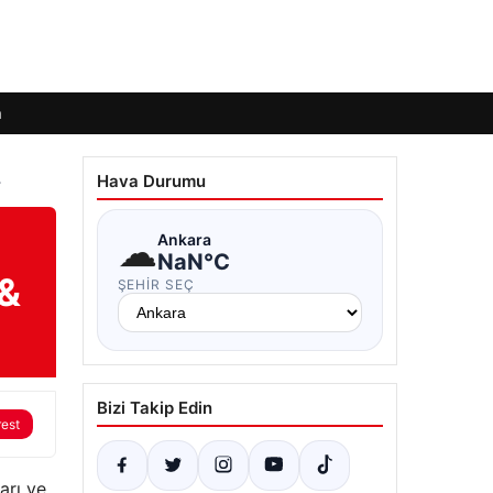
m
Hava Durumu
T
☁
Ankara
NaN°C
 &
ŞEHIR SEÇ
Bizi Takip Edin
rest
arı ve