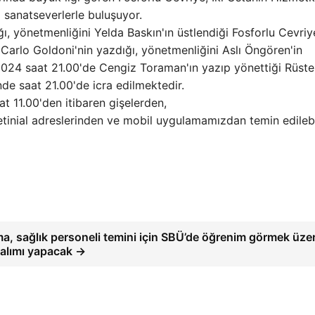
 sanatseverlerle buluşuyor.
ığı, yönetmenliğini Yelda Baskın'ın üstlendiği Fosforlu Cevriy
arlo Goldoni'nin yazdığı, yönetmenliğini Aslı Öngören'in
s 2024 saat 21.00'de Cengiz Toraman'ın yazıp yönettiği Rüst
de saat 21.00'de icra edilmektedir.
t 11.00'den itibaren gişelerden,
 Biletinial adreslerinden ve mobil uygulamamızdan temin edileb
a, sağlık personeli temini için SBÜ’de öğrenim görmek üze
 alımı yapacak →