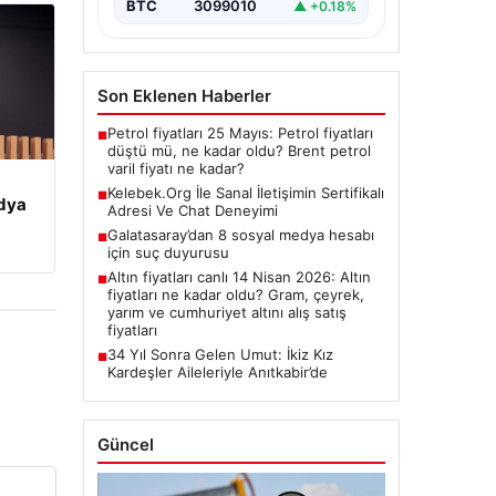
BTC
3099010
▲ +0.18%
Son Eklenen Haberler
Petrol fiyatları 25 Mayıs: Petrol fiyatları
■
düştü mü, ne kadar oldu? Brent petrol
varil fiyatı ne kadar?
Kelebek.Org İle Sanal İletişimin Sertifikalı
■
edya
Adresi Ve Chat Deneyimi
Galatasaray’dan 8 sosyal medya hesabı
■
için suç duyurusu
Altın fiyatları canlı 14 Nisan 2026: Altın
■
fiyatları ne kadar oldu? Gram, çeyrek,
yarım ve cumhuriyet altını alış satış
fiyatları
34 Yıl Sonra Gelen Umut: İkiz Kız
■
Kardeşler Aileleriyle Anıtkabir’de
Güncel