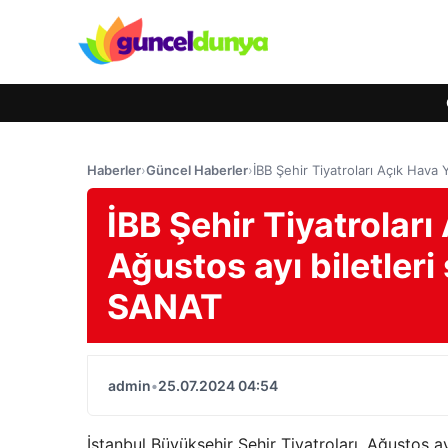
Haberler
›
Güncel Haberler
›
İBB Şehir Tiyatroları Açık Hava
İBB Şehir Tiyatroları
Ağustos ayı biletler
SANAT
admin
•
25.07.2024 04:54
İstanbul Büyükşehir Şehir Tiyatroları, Ağustos a