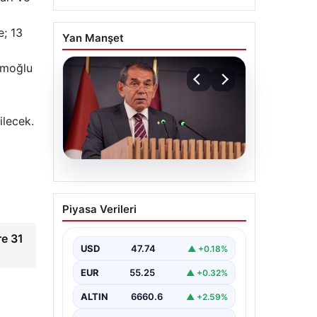
e; 13
Yan Manşet
emoğlu
ilecek.
07.08.2026
Galatasaray’dan 8
Piyasa Verileri
sosyal medya hesabı
için suç duyurusu
re 31
USD
47.74
▲ +0.18%
EUR
55.25
▲ +0.32%
ALTIN
6660.6
▲ +2.59%