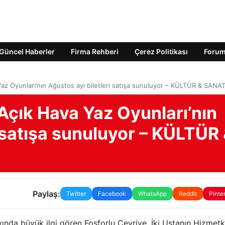
Güncel Haberler
Firma Rehberi
Çerez Politikası
Foru
 Yaz Oyunları’nın Ağustos ayı biletleri satışa sunuluyor – KÜLTÜR & SANA
 Açık Hava Yaz Oyunları’nın
i satışa sunuluyor – KÜLTÜR
Paylaş:
Twitter
Facebook
WhatsApp
Reddit
Pinte
yında büyük ilgi gören Fosforlu Cevriye, İki Ustanın Hizmetk