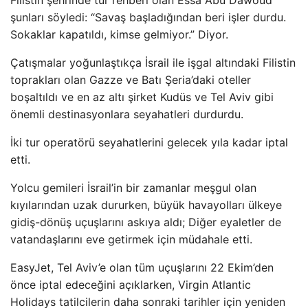
Filistin şehrinde tur rehberi olan Essa Abu Dawoud
şunları söyledi: “Savaş başladığından beri işler durdu.
Sokaklar kapatıldı, kimse gelmiyor.” Diyor.
Çatışmalar yoğunlaştıkça İsrail ile işgal altındaki Filistin
toprakları olan Gazze ve Batı Şeria’daki oteller
boşaltıldı ve en az altı şirket Kudüs ve Tel Aviv gibi
önemli destinasyonlara seyahatleri durdurdu.
İki tur operatörü seyahatlerini gelecek yıla kadar iptal
etti.
Yolcu gemileri İsrail’in bir zamanlar meşgul olan
kıyılarından uzak dururken, büyük havayolları ülkeye
gidiş-dönüş uçuşlarını askıya aldı; Diğer eyaletler de
vatandaşlarını eve getirmek için müdahale etti.
EasyJet, Tel Aviv’e olan tüm uçuşlarını 22 Ekim’den
önce iptal edeceğini açıklarken, Virgin Atlantic
Holidays tatilcilerin daha sonraki tarihler için yeniden