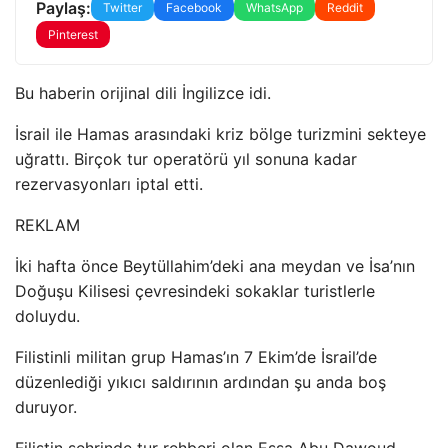
Paylaş:
Twitter
Facebook
WhatsApp
Reddit
Pinterest
Bu haberin orijinal dili İngilizce idi.
İsrail ile Hamas arasındaki kriz bölge turizmini sekteye
uğrattı. Birçok tur operatörü yıl sonuna kadar
rezervasyonları iptal etti.
REKLAM
İki hafta önce Beytüllahim’deki ana meydan ve İsa’nın
Doğuşu Kilisesi çevresindeki sokaklar turistlerle
doluydu.
Filistinli militan grup Hamas’ın 7 Ekim’de İsrail’de
düzenlediği yıkıcı saldırının ardından şu anda boş
duruyor.