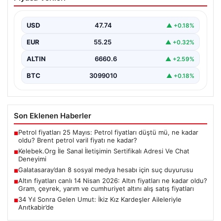
Sertifikalı Adresi Ve Chat Deneyimi
İnternet çağında insanların seviyeli bir biçimde bağlantı
oluşturması kritik bir önem taşımaktadır. Günümüzde
USD
47.74
▲ +0.18%
pek…
EUR
55.25
▲ +0.32%
ALTIN
6660.6
▲ +2.59%
BTC
3099010
▲ +0.18%
Son Eklenen Haberler
Petrol fiyatları 25 Mayıs: Petrol fiyatları düştü mü, ne kadar
■
oldu? Brent petrol varil fiyatı ne kadar?
Kelebek.Org İle Sanal İletişimin Sertifikalı Adresi Ve Chat
■
Deneyimi
Galatasaray’dan 8 sosyal medya hesabı için suç duyurusu
■
Altın fiyatları canlı 14 Nisan 2026: Altın fiyatları ne kadar oldu?
■
Gram, çeyrek, yarım ve cumhuriyet altını alış satış fiyatları
34 Yıl Sonra Gelen Umut: İkiz Kız Kardeşler Aileleriyle
■
Anıtkabir’de