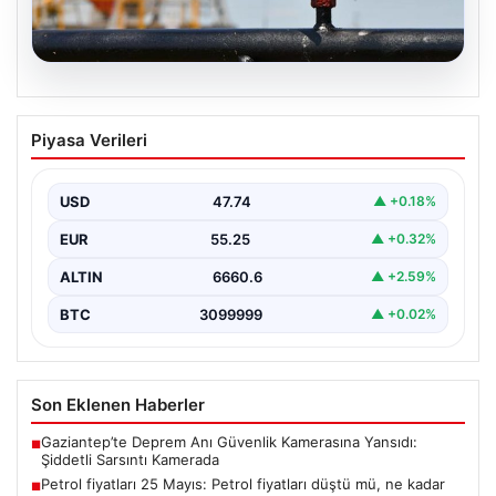
08.08.2026
Petrol fiyatları 25 Mayıs: Petrol fiyatları
Piyasa Verileri
düştü mü, ne kadar oldu? Brent petrol
varil fiyatı ne kadar?
USD
47.74
▲ +0.18%
EUR
55.25
▲ +0.32%
ALTIN
6660.6
▲ +2.59%
BTC
3099999
▲ +0.02%
Son Eklenen Haberler
Gaziantep’te Deprem Anı Güvenlik Kamerasına Yansıdı:
■
Şiddetli Sarsıntı Kamerada
Petrol fiyatları 25 Mayıs: Petrol fiyatları düştü mü, ne kadar
■