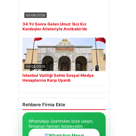
05/08/2026
34 Yıl Sonra Gelen Umut: İkiz Kız
Kardeşler Aileleriyle Anıtkabir’de
04/08/2026
İstanbul Valiliği Sahte Sosyal Medya
Hesaplarına Karşı Uyardı
Rehbere Firma Ekle
WhatsApp üzerinden bize ulaşın,
firmanızı hemen listeleyelim.
WhatsApp Mesaj