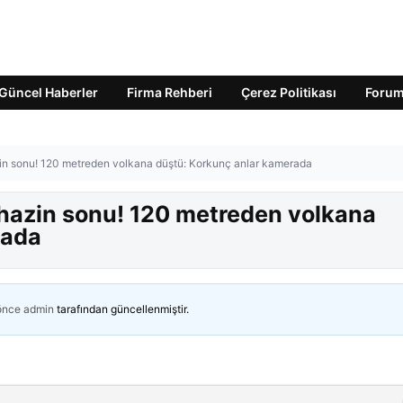
Güncel Haberler
Firma Rehberi
Çerez Politikası
Foru
in sonu! 120 metreden volkana düştü: Korkunç anlar kamerada
hazin sonu! 120 metreden volkana
rada
 önce
admin
tarafından güncellenmiştir.