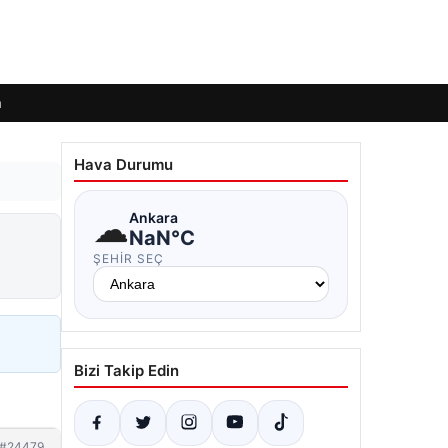
m
Hava Durumu
☁
Ankara
NaN°C
ŞEHIR SEÇ
Bizi Takip Edin
#24479