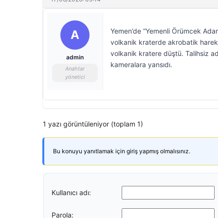
Yemen’de “Yemenli Örümcek Adam” 
A
volkanik kraterde akrobatik hare
volkanik kratere düştü. Talihsiz 
admin
kameralara yansıdı.
Anahtar
yönetici
1 yazı görüntüleniyor (toplam 1)
Bu konuyu yanıtlamak için giriş yapmış olmalısınız.
Kullanıcı adı:
Parola: