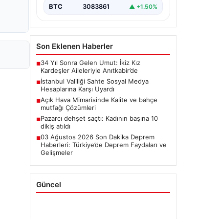
BTC
3083861
▲ +1.50%
Son Eklenen Haberler
34 Yıl Sonra Gelen Umut: İkiz Kız
■
Kardeşler Aileleriyle Anıtkabir’de
İstanbul Valiliği Sahte Sosyal Medya
■
Hesaplarına Karşı Uyardı
Açık Hava Mimarisinde Kalite ve bahçe
■
mutfağı Çözümleri
Pazarcı dehşet saçtı: Kadının başına 10
■
dikiş atıldı
03 Ağustos 2026 Son Dakika Deprem
■
Haberleri: Türkiye’de Deprem Faydaları ve
Gelişmeler
Güncel