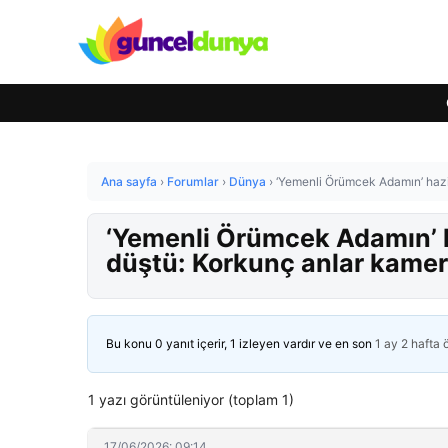
Ana sayfa
›
Forumlar
›
Dünya
›
‘Yemenli Örümcek Adamın’ haz
‘Yemenli Örümcek Adamın’ 
düştü: Korkunç anlar kame
Bu konu 0 yanıt içerir, 1 izleyen vardır ve en son
1 ay 2 hafta
1 yazı görüntüleniyor (toplam 1)
17/06/2026: 09:14