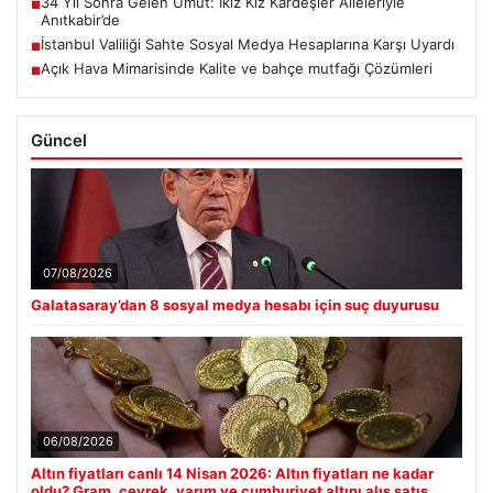
34 Yıl Sonra Gelen Umut: İkiz Kız Kardeşler Aileleriyle
■
Anıtkabir’de
İstanbul Valiliği Sahte Sosyal Medya Hesaplarına Karşı Uyardı
■
Açık Hava Mimarisinde Kalite ve bahçe mutfağı Çözümleri
■
Güncel
07/08/2026
Galatasaray’dan 8 sosyal medya hesabı için suç duyurusu
06/08/2026
Altın fiyatları canlı 14 Nisan 2026: Altın fiyatları ne kadar
oldu? Gram, çeyrek, yarım ve cumhuriyet altını alış satış