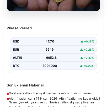
06.08.2026
Altın fiyatları canlı 14 Nisan 2026: Altın
Piyasa Verileri
fiyatları ne kadar oldu? Gram, çeyrek,
yarım ve cumhuriyet altını alış satış
fiyatları
USD
47.70
▲ +0.15%
EUR
55.19
▲ +0.28%
ALTIN
6652.8
▲ +2.47%
BTC
3094000
▲ +0.93%
Son Eklenen Haberler
Galatasaray’dan 8 sosyal medya hesabı için suç duyurusu
■
Altın fiyatları canlı 14 Nisan 2026: Altın fiyatları ne kadar oldu?
■
Gram, çeyrek, yarım ve cumhuriyet altını alış satış fiyatları