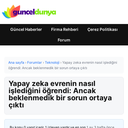
Güncel Haberler
Firma Rehberi
Çerez Politikası
Forum
Ana sayfa
›
Forumlar
›
Teknoloji
›
Yapay zeka evrenin nasıl işlediğini
öğrendi: Ancak beklenmedik bir sorun ortaya çıktı
Yapay zeka evrenin nasıl
işlediğini öğrendi: Ancak
beklenmedik bir sorun ortaya
çıktı
Bu konu 0 yanıt içerir, 1 izleyen vardır ve en son
1 ay 3 hafta önce