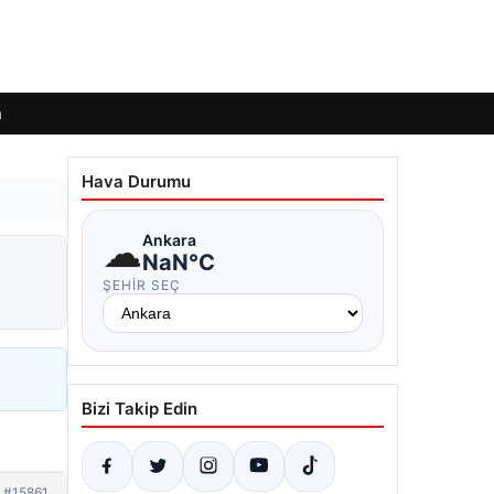
m
Hava Durumu
☁
Ankara
NaN°C
ŞEHIR SEÇ
Bizi Takip Edin
#15861