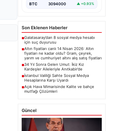
BTC
3094000
▲ +0.93%
Son Eklenen Haberler
Galatasaray’dan 8 sosyal medya hesabı
■
için suç duyurusu
Altın fiyatları canlı 14 Nisan 2026: Altın
■
fiyatları ne kadar oldu? Gram, çeyrek,
yarım ve cumhuriyet altını alış satış fiyatları
34 Yıl Sonra Gelen Umut: İkiz Kız
■
Kardeşler Aileleriyle Anıtkabir’de
İstanbul Valiliği Sahte Sosyal Medya
■
Hesaplarına Karşı Uyardı
Açık Hava Mimarisinde Kalite ve bahçe
■
mutfağı Çözümleri
Güncel