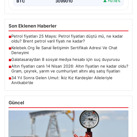
BTC
3099010
▲ +0.18%
Son Eklenen Haberler
Petrol fiyatları 25 Mayıs: Petrol fiyatları düştü mü, ne kadar
■
oldu? Brent petrol varil fiyatı ne kadar?
Kelebek.Org İle Sanal İletişimin Sertifikalı Adresi Ve Chat
■
Deneyimi
Galatasaray’dan 8 sosyal medya hesabı için suç duyurusu
■
Altın fiyatları canlı 14 Nisan 2026: Altın fiyatları ne kadar oldu?
■
Gram, çeyrek, yarım ve cumhuriyet altını alış satış fiyatları
34 Yıl Sonra Gelen Umut: İkiz Kız Kardeşler Aileleriyle
■
Anıtkabir’de
Güncel