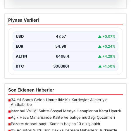
04.08.2026
İstanbul Valiliği Sahte Sosyal Medya
Piyasa Verileri
Hesaplarına Karşı Uyardı
İstanbul Valiliği resmi açıklamasında, vatandaşların
dolandırıcılık amacıyla oluşturulan sahte sosyal medya
USD
47.57
▲ +0.07%
hesaplarına karşı dikkatli…
EUR
54.98
▲ +0.24%
ALTIN
6498.4
▲ +4.29%
BTC
3083861
▲ +1.50%
Son Eklenen Haberler
34 Yıl Sonra Gelen Umut: İkiz Kız Kardeşler Aileleriyle
■
Anıtkabir’de
İstanbul Valiliği Sahte Sosyal Medya Hesaplarına Karşı Uyardı
■
Açık Hava Mimarisinde Kalite ve bahçe mutfağı Çözümleri
■
Pazarcı dehşet saçtı: Kadının başına 10 dikiş atıldı
■
03 Ağustos 2026 Son Dakika Deprem Haberleri: Türkiye’de
■