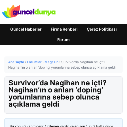
Güncel Haberler
Firma Rehberi
Çerez Politikası
Forum
Ana sayfa
›
Forumlar
›
Magazin
›
Survivor’da Nagihan ne içti?
Nagihan’ın o anları ‘doping’ yorumlarına sebep olunca açıklama geldi
Survivor’da Nagihan ne içti?
Nagihan’ın o anları ‘doping’
yorumlarına sebep olunca
açıklama geldi
Bu konu 0 yanıt içerir, 1 izleyen vardır ve en son
1 ay 2 hafta önce