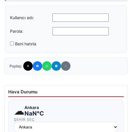
Kullanıcı adı:
Parola:
Beni hatırla
Paylaş:
Hava Durumu
☁
Ankara
NaN°C
ŞEHIR SEÇ