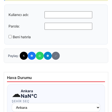
Kullanıcı adı:
Parola:
Beni hatırla
Paylaş:
Hava Durumu
☁
Ankara
NaN°C
ŞEHIR SEÇ