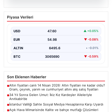
05.08.2026
34 Yıl Sonra Gelen Umut: İkiz Kız
Piyasa Verileri
Kardeşler Aileleriyle Anıtkabir’de
Adıyaman'da yaşayan Abuzer (71) ve Zeynep Yıldırım
(59) çifti, tam 34 yıllık bir bekleyişin…
USD
47.60
▲ +0.05%
EUR
54.98
▼ -0.08%
ALTIN
6495.6
• -0.01%
BTC
3065690
▼ -0.59%
Son Eklenen Haberler
Altın fiyatları canlı 14 Nisan 2026: Altın fiyatları ne kadar oldu?
■
Gram, çeyrek, yarım ve cumhuriyet altını alış satış fiyatları
34 Yıl Sonra Gelen Umut: İkiz Kız Kardeşler Aileleriyle
■
Anıtkabir’de
İstanbul Valiliği Sahte Sosyal Medya Hesaplarına Karşı Uyardı
■
Açık Hava Mimarisinde Kalite ve bahçe mutfağı Çözümleri
■