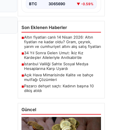
BTC
3065690
▼ -0.59%
Son Eklenen Haberler
Altın fiyatları canlı 14 Nisan 2026: Altın
■
fiyatları ne kadar oldu? Gram, çeyrek,
yarım ve cumhuriyet altını alış satış fiyatları
34 Yıl Sonra Gelen Umut: İkiz Kız
■
Kardeşler Aileleriyle Anıtkabir’de
İstanbul Valiliği Sahte Sosyal Medya
■
Hesaplarına Karşı Uyardı
Açık Hava Mimarisinde Kalite ve bahçe
■
mutfağı Çözümleri
Pazarcı dehşet saçtı: Kadının başına 10
■
dikiş atıldı
Güncel