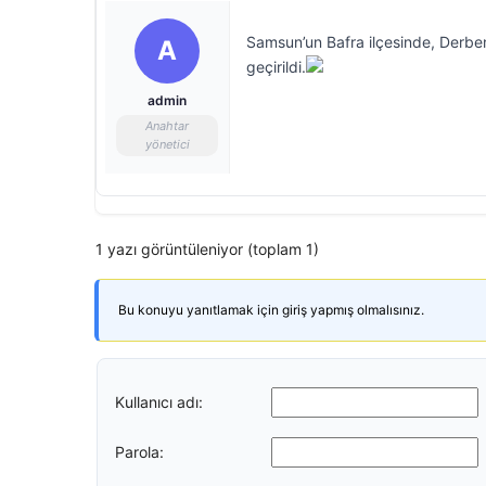
Samsun’un Bafra ilçesinde, Derbent
A
geçirildi.
admin
Anahtar
yönetici
1 yazı görüntüleniyor (toplam 1)
Bu konuyu yanıtlamak için giriş yapmış olmalısınız.
Kullanıcı adı:
Parola: