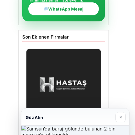
WhatsApp Mesaj
Son Eklenen Firmalar
×
Göz Atın
Enes Kaplan Avukatlık Bürosu