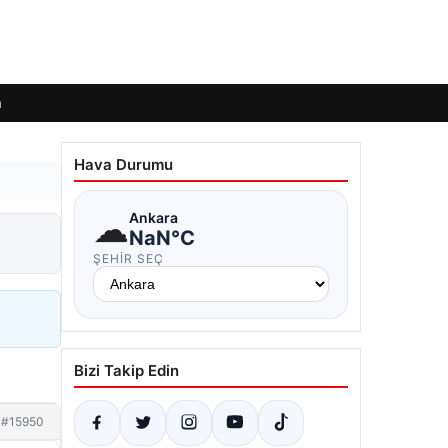
m
Hava Durumu
☁
Ankara
NaN°C
ŞEHIR SEÇ
Bizi Takip Edin
#15950