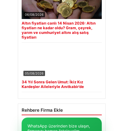
06/08/2026
Altın fiyatları canlı 14 Nisan 2026: Altın
fiyatları ne kadar oldu? Gram, çeyrek,
yarım ve cumhuriyet altını alış satış
fiyatları
05/08/2026
34 Yıl Sonra Gelen Umut: İkiz Kız
Kardeşler Aileleriyle Anıtkabir’de
Rehbere Firma Ekle
WhatsApp üzerinden bize ulaşın,
firmanızı hemen listeleyelim.