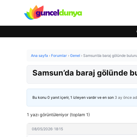
Ana sayfa
›
Forumlar
›
Genel
›
Samsun’da baraj gölünde buluna
Samsun’da baraj gölünde bu
Bu konu 0 yanıt içerir, 1 izleyen vardır ve en son
3 ay önce
ad
1 yazı görüntüleniyor (toplam 1)
08/05/2026: 18:15