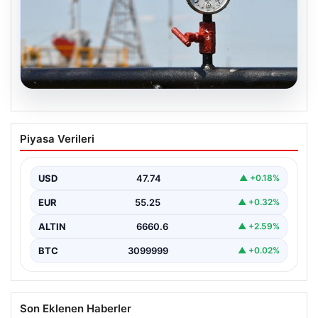
08.08.2026
Petrol fiyatları 25 Mayıs: Petrol fiyatları
Piyasa Verileri
düştü mü, ne kadar oldu? Brent petrol
varil fiyatı ne kadar?
USD
47.74
▲ +0.18%
EUR
55.25
▲ +0.32%
ALTIN
6660.6
▲ +2.59%
BTC
3099999
▲ +0.02%
Son Eklenen Haberler