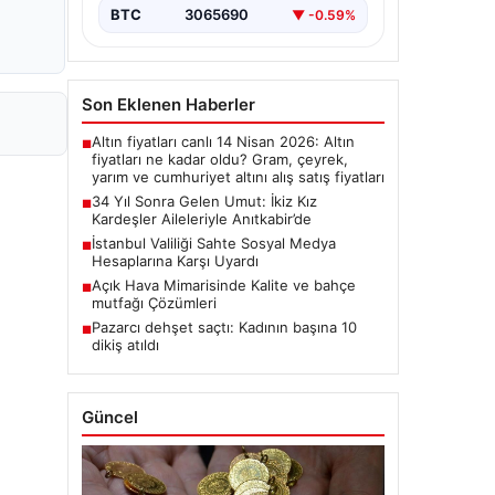
BTC
3065690
▼ -0.59%
Son Eklenen Haberler
Altın fiyatları canlı 14 Nisan 2026: Altın
■
fiyatları ne kadar oldu? Gram, çeyrek,
yarım ve cumhuriyet altını alış satış fiyatları
34 Yıl Sonra Gelen Umut: İkiz Kız
■
Kardeşler Aileleriyle Anıtkabir’de
İstanbul Valiliği Sahte Sosyal Medya
■
Hesaplarına Karşı Uyardı
Açık Hava Mimarisinde Kalite ve bahçe
■
mutfağı Çözümleri
Pazarcı dehşet saçtı: Kadının başına 10
■
dikiş atıldı
Güncel