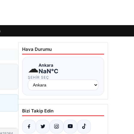
m
Hava Durumu
☁
Ankara
NaN°C
ŞEHIR SEÇ
Bizi Takip Edin
#25264