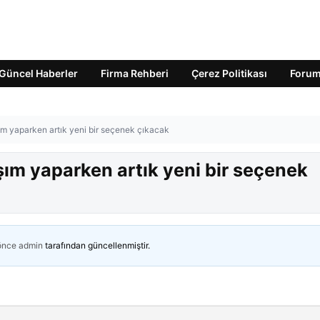
Güncel Haberler
Firma Rehberi
Çerez Politikası
Foru
ım yaparken artık yeni bir seçenek çıkacak
şım yaparken artık yeni bir seçenek
 önce
admin
tarafından güncellenmiştir.