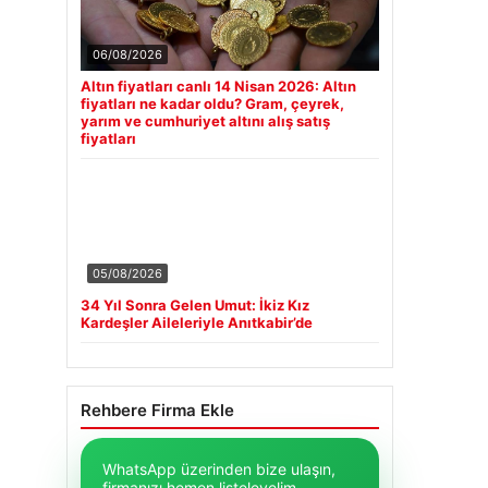
06/08/2026
Altın fiyatları canlı 14 Nisan 2026: Altın
fiyatları ne kadar oldu? Gram, çeyrek,
yarım ve cumhuriyet altını alış satış
fiyatları
05/08/2026
34 Yıl Sonra Gelen Umut: İkiz Kız
Kardeşler Aileleriyle Anıtkabir’de
Rehbere Firma Ekle
WhatsApp üzerinden bize ulaşın,
firmanızı hemen listeleyelim.