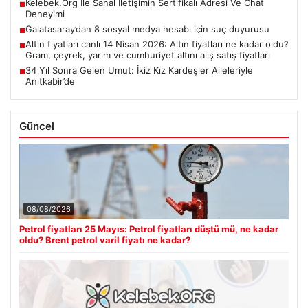
Kelebek.Org İle Sanal İletişimin Sertifikalı Adresi Ve Chat
■
Deneyimi
Galatasaray’dan 8 sosyal medya hesabı için suç duyurusu
■
Altın fiyatları canlı 14 Nisan 2026: Altın fiyatları ne kadar oldu?
■
Gram, çeyrek, yarım ve cumhuriyet altını alış satış fiyatları
34 Yıl Sonra Gelen Umut: İkiz Kız Kardeşler Aileleriyle
■
Anıtkabir’de
Güncel
08/08/2026
Petrol fiyatları 25 Mayıs: Petrol fiyatları düştü mü, ne kadar
oldu? Brent petrol varil fiyatı ne kadar?