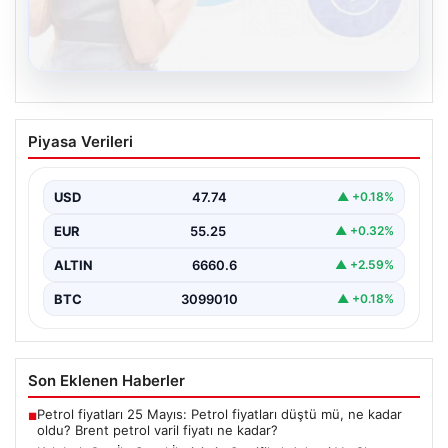
08.08.2026
Kelebek.Org İle Sanal İletişimin
Piyasa Verileri
Sertifikalı Adresi Ve Chat Deneyimi
İnternet çağında insanların seviyeli bir biçimde bağlantı
oluşturması kritik bir önem taşımaktadır. Günümüzde
USD
47.74
▲ +0.18%
pek…
EUR
55.25
▲ +0.32%
ALTIN
6660.6
▲ +2.59%
BTC
3099010
▲ +0.18%
Son Eklenen Haberler
Petrol fiyatları 25 Mayıs: Petrol fiyatları düştü mü, ne kadar
■
oldu? Brent petrol varil fiyatı ne kadar?