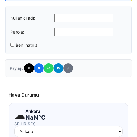
Kullanıcı adı:
Parola:
Beni hatırla
Paylaş:
Hava Durumu
☁
Ankara
NaN°C
ŞEHIR SEÇ