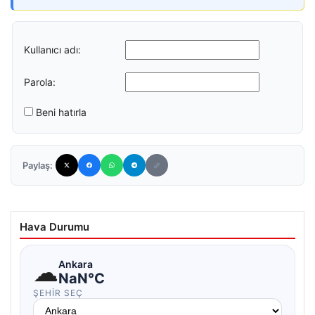
Kullanıcı adı:
Parola:
Beni hatırla
Paylaş:
Hava Durumu
☁
Ankara
NaN°C
ŞEHIR SEÇ