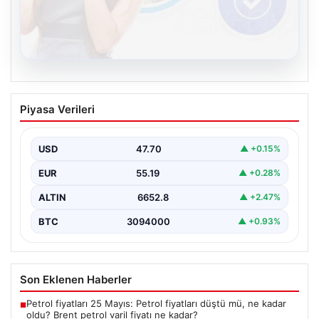
08.08.2026
Kelebek.Org İle Sanal İletişimin
Piyasa Verileri
Sertifikalı Adresi Ve Chat Deneyimi
İnternet çağında insanların seviyeli bir biçimde bağlantı
oluşturması kritik bir önem taşımaktadır. Günümüzde
USD
47.70
▲ +0.15%
pek…
EUR
55.19
▲ +0.28%
ALTIN
6652.8
▲ +2.47%
BTC
3094000
▲ +0.93%
Son Eklenen Haberler
Petrol fiyatları 25 Mayıs: Petrol fiyatları düştü mü, ne kadar
■
oldu? Brent petrol varil fiyatı ne kadar?