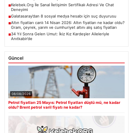
Kelebek.Org İle Sanal İletişimin Sertifikalı Adresi Ve Chat
■
Deneyimi
Galatasaray’dan 8 sosyal medya hesabı için suç duyurusu
■
Altın fiyatları canlı 14 Nisan 2026: Altın fiyatları ne kadar oldu?
■
Gram, çeyrek, yarım ve cumhuriyet altını alış satış fiyatları
34 Yıl Sonra Gelen Umut: İkiz Kız Kardeşler Aileleriyle
■
Anıtkabir’de
Güncel
08/08/2026
Petrol fiyatları 25 Mayıs: Petrol fiyatları düştü mü, ne kadar
oldu? Brent petrol varil fiyatı ne kadar?