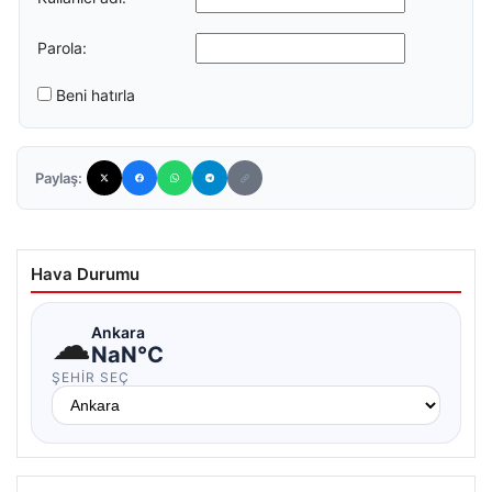
Parola:
Beni hatırla
Paylaş:
Hava Durumu
☁
Ankara
NaN°C
ŞEHIR SEÇ