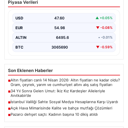
Piyasa Verileri
Kardeşler Aileleriyle Anıtkabir’de
Adıyaman'da yaşayan Abuzer (71) ve Zeynep Yıldırım
(59) çifti, tam 34 yıllık bir bekleyişin…
USD
47.60
▲ +0.05%
EUR
54.98
▼ -0.08%
ALTIN
6495.6
• -0.01%
BTC
3065690
▼ -0.59%
Son Eklenen Haberler
Altın fiyatları canlı 14 Nisan 2026: Altın fiyatları ne kadar oldu?
■
Gram, çeyrek, yarım ve cumhuriyet altını alış satış fiyatları
34 Yıl Sonra Gelen Umut: İkiz Kız Kardeşler Aileleriyle
■
Anıtkabir’de
İstanbul Valiliği Sahte Sosyal Medya Hesaplarına Karşı Uyardı
■
Açık Hava Mimarisinde Kalite ve bahçe mutfağı Çözümleri
■
Pazarcı dehşet saçtı: Kadının başına 10 dikiş atıldı
■