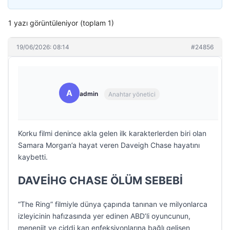
1 yazı görüntüleniyor (toplam 1)
19/06/2026: 08:14
#24856
A
admin
Anahtar yönetici
Korku filmi denince akla gelen ilk karakterlerden biri olan
Samara Morgan’a hayat veren Daveigh Chase hayatını
kaybetti.
DAVEİHG CHASE ÖLÜM SEBEBİ
“The Ring” filmiyle dünya çapında tanınan ve milyonlarca
izleyicinin hafızasında yer edinen ABD’li oyuncunun,
menenjit ve ciddi kan enfeksiyonlarına bağlı gelişen