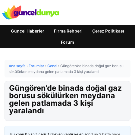
Güncel Haberler
Firma Rehberi
Çerez Politikası
Forum
Ana sayfa
›
Forumlar
›
Genel
›
Güngören’de binada doğal gaz borusu
sökülürken meydana gelen patlamada 3 kişi yaralandı
Güngören’de binada doğal gaz
borusu sökülürken meydana
gelen patlamada 3 kişi
yaralandı
Bu konu 0 yanıt içerir, 1 izleyen vardır ve en son
1 ay 2 hafta önce