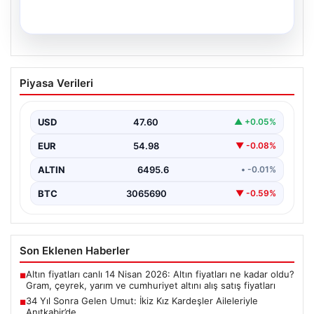
05.08.2026
34 Yıl Sonra Gelen Umut: İkiz Kız
Piyasa Verileri
Kardeşler Aileleriyle Anıtkabir’de
Adıyaman'da yaşayan Abuzer (71) ve Zeynep Yıldırım
(59) çifti, tam 34 yıllık bir bekleyişin…
USD
47.60
▲ +0.05%
EUR
54.98
▼ -0.08%
ALTIN
6495.6
• -0.01%
BTC
3065690
▼ -0.59%
Son Eklenen Haberler
Altın fiyatları canlı 14 Nisan 2026: Altın fiyatları ne kadar oldu?
■
Gram, çeyrek, yarım ve cumhuriyet altını alış satış fiyatları
34 Yıl Sonra Gelen Umut: İkiz Kız Kardeşler Aileleriyle
■
Anıtkabir’de