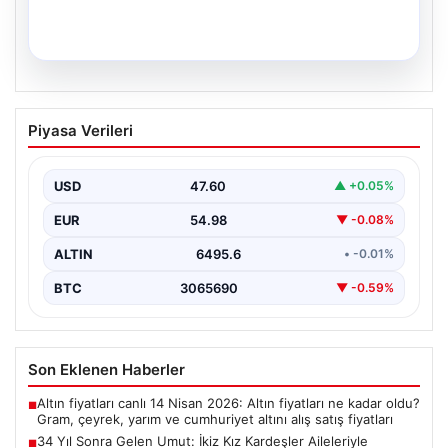
05.08.2026
34 Yıl Sonra Gelen Umut: İkiz Kız
Piyasa Verileri
Kardeşler Aileleriyle Anıtkabir’de
Adıyaman'da yaşayan Abuzer (71) ve Zeynep Yıldırım
(59) çifti, tam 34 yıllık bir bekleyişin…
USD
47.60
▲ +0.05%
EUR
54.98
▼ -0.08%
ALTIN
6495.6
• -0.01%
BTC
3065690
▼ -0.59%
Son Eklenen Haberler
Altın fiyatları canlı 14 Nisan 2026: Altın fiyatları ne kadar oldu?
■
Gram, çeyrek, yarım ve cumhuriyet altını alış satış fiyatları
34 Yıl Sonra Gelen Umut: İkiz Kız Kardeşler Aileleriyle
■