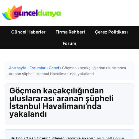
Güncel Haberler
Firma Rehberi
Çerez Politikası
Forum
Ana sayfa
›
Forumlar
›
Genel
›
Göçmen kaçakçılığından uluslararası
aranan şüpheli İstanbul Havalimanı’nda yakalandı
Göçmen kaçakçılığından
uluslararası aranan şüpheli
İstanbul Havalimanı’nda
yakalandı
Bu konu 0 yanıt içerir, 1 izleyen vardır ve en son
1 ay 3 hafta önce