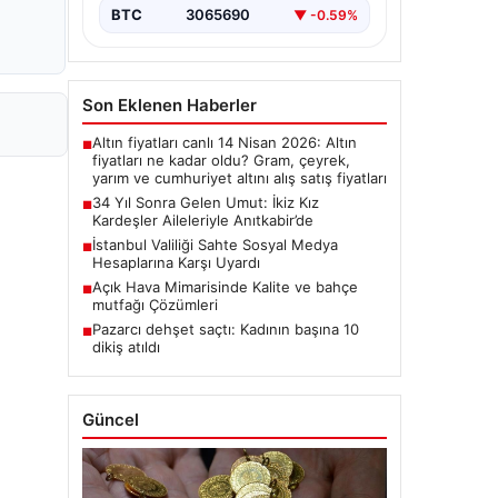
BTC
3065690
▼ -0.59%
Son Eklenen Haberler
Altın fiyatları canlı 14 Nisan 2026: Altın
■
fiyatları ne kadar oldu? Gram, çeyrek,
yarım ve cumhuriyet altını alış satış fiyatları
34 Yıl Sonra Gelen Umut: İkiz Kız
■
Kardeşler Aileleriyle Anıtkabir’de
İstanbul Valiliği Sahte Sosyal Medya
■
Hesaplarına Karşı Uyardı
Açık Hava Mimarisinde Kalite ve bahçe
■
mutfağı Çözümleri
Pazarcı dehşet saçtı: Kadının başına 10
■
dikiş atıldı
Güncel