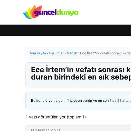
Ana sayfa
›
Forumlar
›
Sağlık
›
Ece İrtem’in vefatı sonrası kard
Ece İrtem’in vefatı sonrası 
duran birindeki en sık sebep
Bu konu 0 yanıt içerir, 1 izleyen vardır ve en son
1 ay 2 hafta
1 yazı görüntüleniyor (toplam 1)
18/06/2026: 00:15