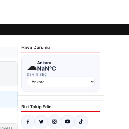
m
Hava Durumu
☁
Ankara
NaN°C
ŞEHIR SEÇ
Bizi Takip Edin
#24643