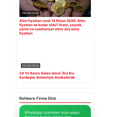
06/08/2026
Altın fiyatları canlı 14 Nisan 2026: Altın
fiyatları ne kadar oldu? Gram, çeyrek,
yarım ve cumhuriyet altını alış satış
fiyatları
05/08/2026
34 Yıl Sonra Gelen Umut: İkiz Kız
Kardeşler Aileleriyle Anıtkabir’de
Rehbere Firma Ekle
WhatsApp üzerinden bize ulaşın,
firmanızı hemen listeleyelim.