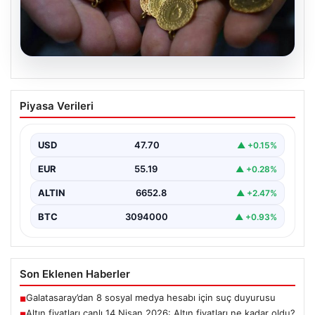
06.08.2026
Altın fiyatları canlı 14 Nisan 2026: Altın
Piyasa Verileri
fiyatları ne kadar oldu? Gram, çeyrek,
yarım ve cumhuriyet altını alış satış
fiyatları
USD
47.70
▲ +0.15%
EUR
55.19
▲ +0.28%
ALTIN
6652.8
▲ +2.47%
BTC
3094000
▲ +0.93%
Son Eklenen Haberler
Galatasaray’dan 8 sosyal medya hesabı için suç duyurusu
■
Altın fiyatları canlı 14 Nisan 2026: Altın fiyatları ne kadar oldu?
■