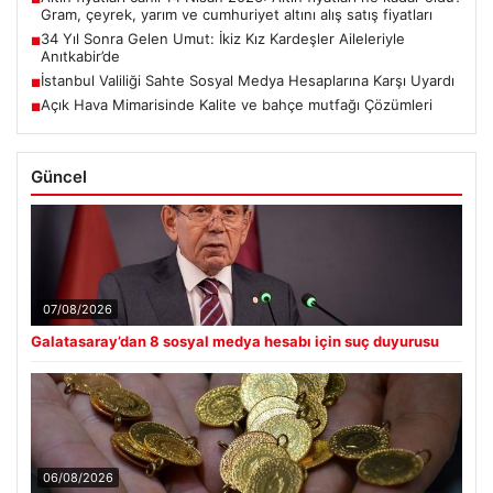
Gram, çeyrek, yarım ve cumhuriyet altını alış satış fiyatları
34 Yıl Sonra Gelen Umut: İkiz Kız Kardeşler Aileleriyle
■
Anıtkabir’de
İstanbul Valiliği Sahte Sosyal Medya Hesaplarına Karşı Uyardı
■
Açık Hava Mimarisinde Kalite ve bahçe mutfağı Çözümleri
■
Güncel
07/08/2026
Galatasaray’dan 8 sosyal medya hesabı için suç duyurusu
06/08/2026