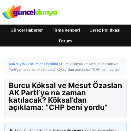
Güncel Haberler
Firma Rehberi
Çerez Politikası
Forum
Ana sayfa
›
Forumlar
›
Politika
›
Burcu Köksal ve Mesut Özaslan AK
Parti’ye ne zaman katılacak? Köksal’dan açıklama: “CHP beni yordu”
Burcu Köksal ve Mesut Özaslan
AK Parti’ye ne zaman
katılacak? Köksal’dan
açıklama: “CHP beni yordu”
Bu konu 0 yanıt içerir, 1 izleyen vardır ve en son
3 ay önce
admin