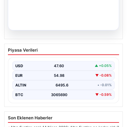
05.08.2026
34 Yıl Sonra Gelen Umut: İkiz Kız
Piyasa Verileri
Kardeşler Aileleriyle Anıtkabir’de
Adıyaman'da yaşayan Abuzer (71) ve Zeynep Yıldırım
(59) çifti, tam 34 yıllık bir bekleyişin…
USD
47.60
▲ +0.05%
EUR
54.98
▼ -0.08%
ALTIN
6495.6
• -0.01%
BTC
3065690
▼ -0.59%
Son Eklenen Haberler