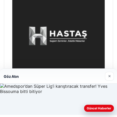
×
Göz Atın
Enes Kaplan Avukatlık Bürosu
28/04/2026
Web sitemizi nasıl kullandığınızı daha iyi anlayabilmek,
Güncel Haberler
deneyiminizi kişiselleştirmek ve geliştirmek amacıyla çerezler