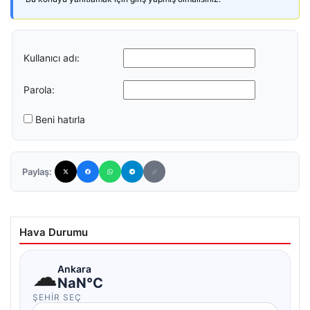
Kullanıcı adı:
Parola:
Beni hatırla
Paylaş:
Hava Durumu
☁
Ankara
NaN°C
ŞEHIR SEÇ