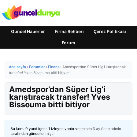
Güncel Haberler
Firma Rehberi
Çerez Politikası
Forum
Ana sayfa
›
Forumlar
›
Finans
›
Amedspor’dan Süper Lig’i karıştıracak
transfer! Yves Bissouma bitti bitiyor
Amedspor’dan Süper Lig’i
karıştıracak transfer! Yves
Bissouma bitti bitiyor
Bu konu 0 yanıt içerir, 1 izleyen vardır ve en son
3 ay önce
admin
tarafından güncellenmiştir.