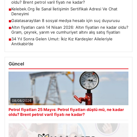
oldu? Brent petrol varil fiyatı ne kadar?
Kelebek.Org İle Sanal İletişimin Sertifikalı Adresi Ve Chat
■
Deneyimi
Galatasaray’dan 8 sosyal medya hesabı için suç duyurusu
■
Altın fiyatları canlı 14 Nisan 2026: Altın fiyatları ne kadar oldu?
■
Gram, çeyrek, yarım ve cumhuriyet altını alış satış fiyatları
34 Yıl Sonra Gelen Umut: İkiz Kız Kardeşler Aileleriyle
■
Anıtkabir’de
Güncel
08/08/2026
Petrol fiyatları 25 Mayıs: Petrol fiyatları düştü mü, ne kadar
oldu? Brent petrol varil fiyatı ne kadar?