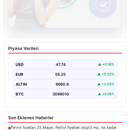
08.08.2026
Kelebek.Org İle Sanal İletişimin
Piyasa Verileri
Sertifikalı Adresi Ve Chat Deneyimi
İnternet çağında insanların seviyeli bir biçimde bağlantı
oluşturması kritik bir önem taşımaktadır. Günümüzde
USD
47.74
▲ +0.18%
pek…
EUR
55.25
▲ +0.32%
ALTIN
6660.6
▲ +2.59%
BTC
3099010
▲ +0.18%
Son Eklenen Haberler
Petrol fiyatları 25 Mayıs: Petrol fiyatları düştü mü, ne kadar
■