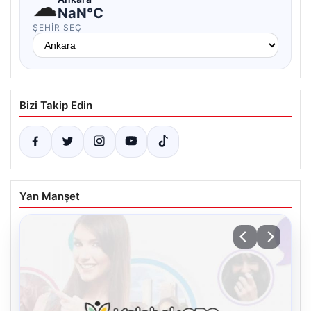
☁
NaN°C
ŞEHIR SEÇ
Bizi Takip Edin
Yan Manşet