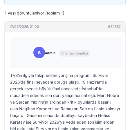
1 yazı görüntüleniyor (toplam 1)
17/06/2026: 21:00
#24557
A
admin
Anahtar yönetici
TV8’in ilgiyle takip edilen yarışma programı Survivor
2026’da final heyecanı doruğa ulaştı. 19 Haziran’da
gerçekleşecek büyük final öncesinde İstanbul’da
mücadele edecek son dört yarışmacı netleşti. Mert Nobre
ve Sercan Yıldırım’ın ardından kritik oyunlarda başarılı
olan Nagihan Karadere ve Ramazan Sarı da finale kalmayı
başardı. Gecenin sonunda düelloyu kaybeden Nefise
Karatay ise Survivor 2026’ya veda eden son isimlerden
biri oldu. İşte Survivor’da finale kalan yarışmacılar ve