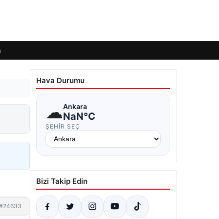
m
Hava Durumu
☁
Ankara
NaN°C
ŞEHIR SEÇ
Bizi Takip Edin
#24633