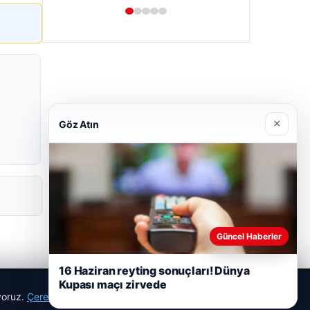
×
Göz Atın
Güncel Haberler
16 Haziran reyting sonuçları! Dünya
Kupası maçı zirvede
ıyoruz.
Çerez Politikamız
Reddet
Kabul Et