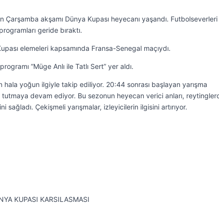
an Çarşamba akşamı Dünya Kupası heyecanı yaşandı. Futbolseverleri
programları geride bıraktı.
Kupası elemeleri kapsamında Fransa-Senegal maçıydı.
rogramı “Müge Anlı ile Tatlı Sert” yer aldı.
an hala yoğun ilgiyle takip ediliyor. 20:44 sonrası başlayan yarışma
iri tutmaya devam ediyor. Bu sezonun heyecan verici anları, reytingler
 sağladı. Çekişmeli yarışmalar, izleyicilerin ilgisini artırıyor.
NYA KUPASI KARSILASMASI