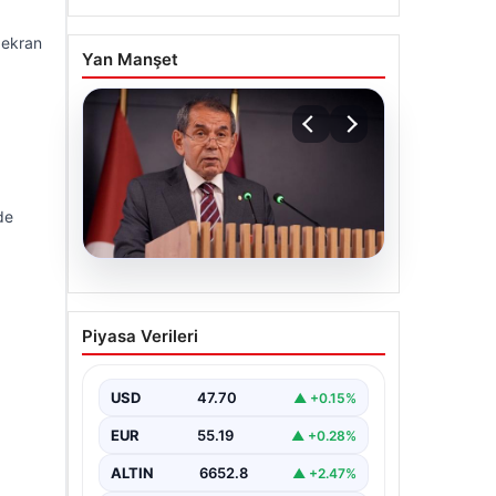
 ekran
Yan Manşet
de
07.08.2026
Galatasaray’dan 8 sosyal
Piyasa Verileri
medya hesabı için suç
duyurusu
USD
47.70
▲ +0.15%
EUR
55.19
▲ +0.28%
ALTIN
6652.8
▲ +2.47%