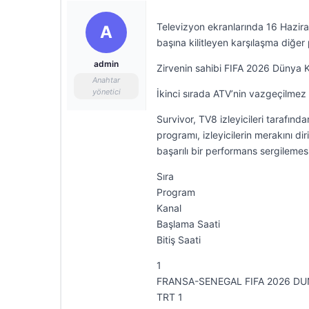
Televizyon ekranlarında 16 Hazir
A
başına kilitleyen karşılaşma diğer 
admin
Zirvenin sahibi FIFA 2026 Dünya 
Anahtar
yönetici
İkinci sırada ATV’nin vazgeçilmez p
Survivor, TV8 izleyicileri tarafınd
programı, izleyicilerin merakını d
başarılı bir performans sergilemesini
Sıra
Program
Kanal
Başlama Saati
Bitiş Saati
1
FRANSA-SENEGAL FIFA 2026 DU
TRT 1