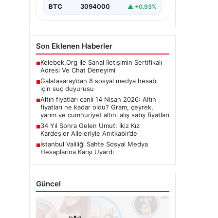
BTC
3094000
▲ +0.93%
Son Eklenen Haberler
Kelebek.Org İle Sanal İletişimin Sertifikalı
■
Adresi Ve Chat Deneyimi
Galatasaray’dan 8 sosyal medya hesabı
■
için suç duyurusu
Altın fiyatları canlı 14 Nisan 2026: Altın
■
fiyatları ne kadar oldu? Gram, çeyrek,
yarım ve cumhuriyet altını alış satış fiyatları
34 Yıl Sonra Gelen Umut: İkiz Kız
■
Kardeşler Aileleriyle Anıtkabir’de
İstanbul Valiliği Sahte Sosyal Medya
■
Hesaplarına Karşı Uyardı
Güncel