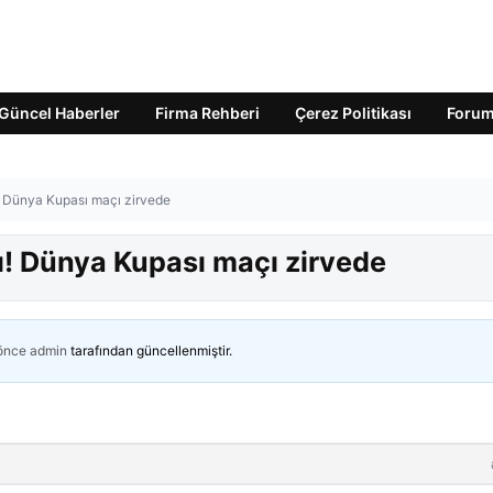
Güncel Haberler
Firma Rehberi
Çerez Politikası
Foru
ı! Dünya Kupası maçı zirvede
ı! Dünya Kupası maçı zirvede
 önce
admin
tarafından güncellenmiştir.