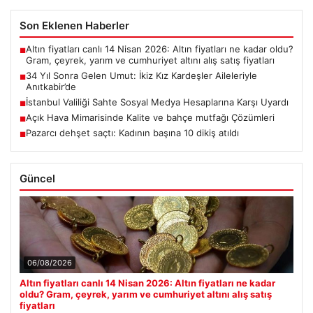
Son Eklenen Haberler
Altın fiyatları canlı 14 Nisan 2026: Altın fiyatları ne kadar oldu?
■
Gram, çeyrek, yarım ve cumhuriyet altını alış satış fiyatları
34 Yıl Sonra Gelen Umut: İkiz Kız Kardeşler Aileleriyle
■
Anıtkabir’de
İstanbul Valiliği Sahte Sosyal Medya Hesaplarına Karşı Uyardı
■
Açık Hava Mimarisinde Kalite ve bahçe mutfağı Çözümleri
■
Pazarcı dehşet saçtı: Kadının başına 10 dikiş atıldı
■
Güncel
06/08/2026
Altın fiyatları canlı 14 Nisan 2026: Altın fiyatları ne kadar
oldu? Gram, çeyrek, yarım ve cumhuriyet altını alış satış
fiyatları