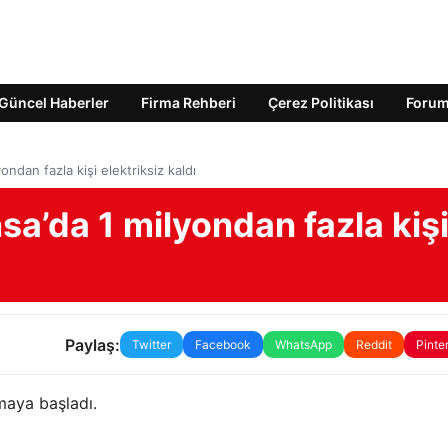
Güncel Haberler
Firma Rehberi
Çerez Politikası
Foru
yondan fazla kişi elektriksiz kaldı
nsa’da 1 milyondan fazla kiş
Paylaş:
Twitter
Facebook
WhatsApp
Reddit
Pinte
rmaya başladı.