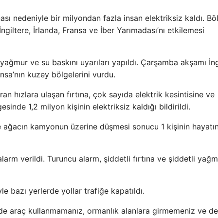
nası nedeniyle bir milyondan fazla insan elektriksiz kaldı. Bö
İngiltere, İrlanda, Fransa ve İber Yarımadası’nı etkilemesi
 yağmur ve su baskını uyarıları yapıldı. Çarşamba akşamı İng
ansa’nın kuzey bölgelerini vurdu.
n hızlara ulaşan fırtına, çok sayıda elektrik kesintisine ve
inde 1,2 milyon kişinin elektriksiz kaldığı bildirildi.
e ağacın kamyonun üzerine düşmesi sonucu 1 kişinin hayatın
arm verildi. Turuncu alarm, şiddetli fırtına ve şiddetli yağm
e bazı yerlerde yollar trafiğe kapatıldı.
e araç kullanmamanız, ormanlık alanlara girmemeniz ve de