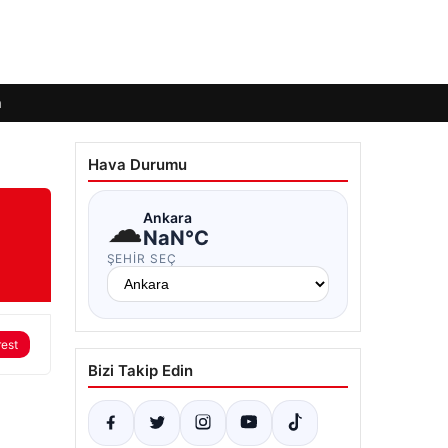
m
Hava Durumu
i
☁
Ankara
NaN°C
ŞEHIR SEÇ
rest
Bizi Takip Edin