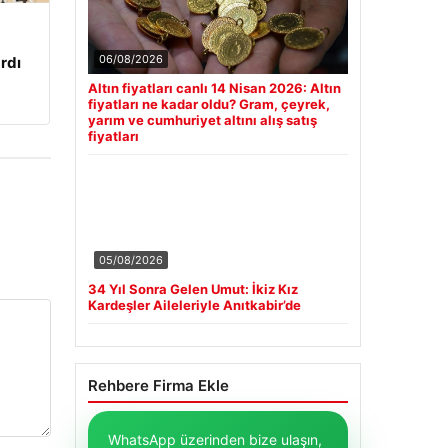
06/08/2026
rdı
Altın fiyatları canlı 14 Nisan 2026: Altın
fiyatları ne kadar oldu? Gram, çeyrek,
yarım ve cumhuriyet altını alış satış
fiyatları
05/08/2026
34 Yıl Sonra Gelen Umut: İkiz Kız
Kardeşler Aileleriyle Anıtkabir’de
Rehbere Firma Ekle
WhatsApp üzerinden bize ulaşın,