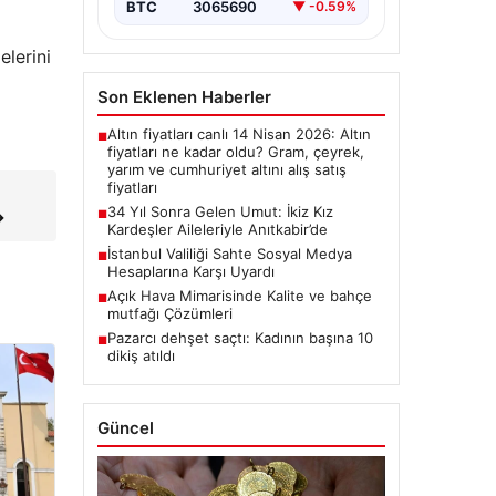
BTC
3065690
▼ -0.59%
elerini
Son Eklenen Haberler
Altın fiyatları canlı 14 Nisan 2026: Altın
■
fiyatları ne kadar oldu? Gram, çeyrek,
yarım ve cumhuriyet altını alış satış
fiyatları
34 Yıl Sonra Gelen Umut: İkiz Kız
→
■
Kardeşler Aileleriyle Anıtkabir’de
İstanbul Valiliği Sahte Sosyal Medya
■
Hesaplarına Karşı Uyardı
Açık Hava Mimarisinde Kalite ve bahçe
■
mutfağı Çözümleri
Pazarcı dehşet saçtı: Kadının başına 10
■
dikiş atıldı
Güncel