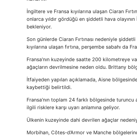
İngiltere ve Fransa kıyılarına ulaşan Ciaran Fırtı
onlarca yıldır gördüğü en şiddetli hava olayının 
bekleniyor.
Son günlerde Ciaran Fırtınası nedeniyle şiddetli
kıyılarına ulaşan fırtına, perşembe sabahı da Fr
Fransa’nın kuzeyinde saatte 200 kilometreye vara
ağaçların devrilmesine neden oldu. Brittany bölges
İtfaiyeden yapılan açıklamada, Aisne bölgesind
kaybettiği belirtildi.
Fransa’nın toplam 24 farklı bölgesinde turuncu al
ilgili risklere karşı uyarı anlamına geliyor.
Ülkenin kuzeyinde dahi devrilen ağaçlar nedeniyl
Morbihan, Côtes-d’Armor ve Manche bölgelerind