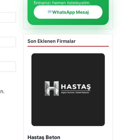
firmanızı hemen listeleyelim.
WhatsApp Mesaj
Son Eklenen Firmalar
n.
Hastaş Beton