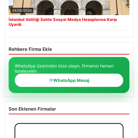
04/08/2026
İstanbul Valiliği Sahte Sosyal Medya Hesaplarına Karşı
Uyardı
Rehbere Firma Ekle
WhatsApp üzerinden bize ulaşın, firmanızı hemen
listeleyelim.
WhatsApp Mesaj
Son Eklenen Firmalar