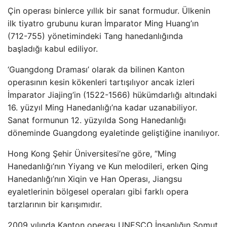
Çin operası binlerce yıllık bir sanat formudur. Ülkenin
ilk tiyatro grubunu kuran İmparator Ming Huang’ın
(712-755) yönetimindeki Tang hanedanlığında
başladığı kabul ediliyor.
‘Guangdong Draması’ olarak da bilinen Kanton
operasının kesin kökenleri tartışılıyor ancak izleri
İmparator Jiajing’in (1522-1566) hükümdarlığı altındaki
16. yüzyıl Ming Hanedanlığı’na kadar uzanabiliyor.
Sanat formunun 12. yüzyılda Song Hanedanlığı
döneminde Guangdong eyaletinde geliştiğine inanılıyor.
Hong Kong Şehir Üniversitesi’ne göre, “Ming
Hanedanlığı’nın Yiyang ve Kun melodileri, erken Qing
Hanedanlığı’nın Xiqin ve Han Operası, Jiangsu
eyaletlerinin bölgesel operaları gibi farklı opera
tarzlarının bir karışımıdır.
2009 yılında Kanton operası UNESCO İnsanlığın Somut