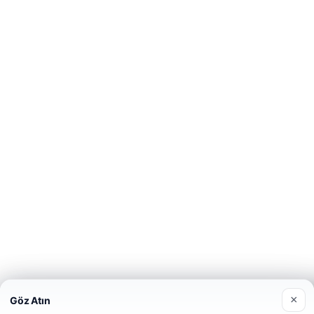
×
Göz Atın
Web sitemizi nasıl kullandığınızı daha iyi anlayabilmek, deneyiminiz