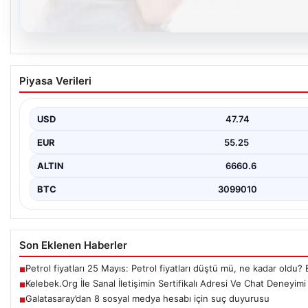
08.08.2026
Kelebek.Org İle Sanal İletişimin Sertifikalı A
Piyasa Verileri
İnternet çağında insanların seviyeli bir biçimde bağlantı oluşturm
Günümüzde pek…
USD
47.74
EUR
55.25
ALTIN
6660.6
BTC
3099010
Son Eklenen Haberler
Petrol fiyatları 25 Mayıs: Petrol fiyatları düştü mü, ne kadar oldu? B
■
Kelebek.Org İle Sanal İletişimin Sertifikalı Adresi Ve Chat Deneyimi
■
Galatasaray’dan 8 sosyal medya hesabı için suç duyurusu
■