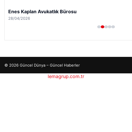
Enes Kaplan Avukatlık Bürosu
28/04/2026
© 2026 Güncel Dünya – Güncel Haberler
ehber siteleri
lemagrup.com.tr
io
antep escort
antep escort
antep escort
antep escort
antep escort