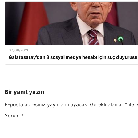
07/08/2026
Galatasaray’dan 8 sosyal medya hesabı için suç duyurusu
Bir yanıt yazın
E-posta adresiniz yayınlanmayacak.
Gerekli alanlar
*
ile 
Yorum
*