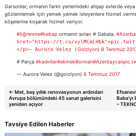
Garsonlar, ormanın farklı yerlerindeki ahşap evlerde veya
gözlemlemek için yemek yemek isteyenlere hizmet verme
köşelerine koşarak hizmet veriyor.
#öğrenme
#kebap
ormanın sırları # Gabala.
#Azerba
href="https://t.co/vylMCmLHbk">pic.twit
Goizlyon)
8 Temmuz 201
</p>— Aurora Velez (
# Parça
#kadınlar
#ekmek
#orman
#Azerbaycan
pic.t
— Aurora Velez (@goizlyon)
8 Temmuz 2017
← Met, beş yıllık renovasyonun ardından
Efsanevi
Avrupa bölümündeki 45 sanat galerisini
Baba’yı 
yeniden açıyor
– TEKN
Tavsiye Edilen Haberler