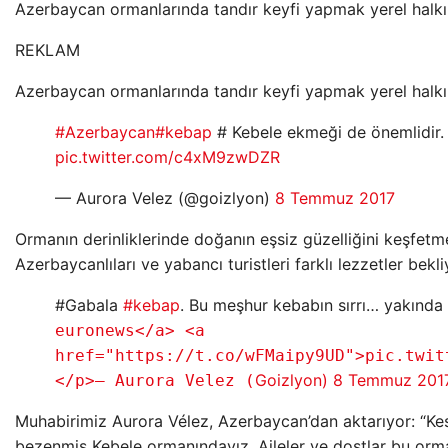
Azerbaycan ormanlarında tandır keyfi yapmak yerel halkın
REKLAM
Azerbaycan ormanlarında tandır keyfi yapmak yerel halkın
#Azerbaycan
#kebap
# Kebele ekmeği de önemlidir. Ta
pic.twitter.com/c4xM9zwDZR
— Aurora Velez (@goizlyon)
8 Temmuz 2017
Ormanın derinliklerinde doğanın eşsiz güzelliğini keşfetm
Azerbaycanlıları ve yabancı turistleri farklı lezzetler bekli
#Gabala
#kebap
. Bu meşhur kebabın sırrı… yakında
euronews</a> <a
href="https://t.co/wFMaipy9UD">pic.twit
Goizlyon)
8 Temmuz 201
</p>— Aurora Velez (
Muhabirimiz Aurora Vélez, Azerbaycan’dan aktarıyor: “Kes
bezenmiş Kebele ormanındayız. Aileler ve dostlar bu orma