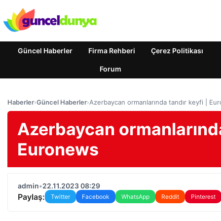
Güncel Haberler
Firma Rehberi
Çerez Politikası
Forum
Haberler
›
Güncel Haberler
›
Azerbaycan ormanlarında tandır keyfi | Eu
Azerbaycan ormanlarında 
Euronews
admin
•
22.11.2023 08:29
Paylaş:
Twitter
Facebook
WhatsApp
Reddit
Pinterest