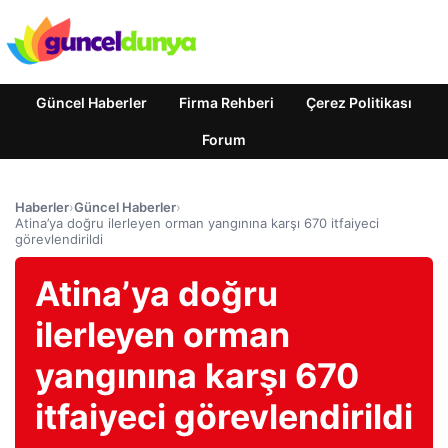
Güncel Haberler
Firma Rehberi
Çerez Politikası
Forum
Haberler
›
Güncel Haberler
›
Atina’ya doğru ilerleyen orman yangınına karşı 670 itfaiyeci
görevlendirildi
Atina’ya doğru
ilerleyen orman
yangınına karşı 670
itfaiyeci görevlendirildi