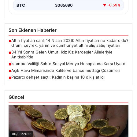
BTC
3065690
▼ -0.59%
Son Eklenen Haberler
Altın fiyatları canlı 14 Nisan 2026: Altın fiyatları ne kadar oldu?
■
Gram, çeyrek, yarım ve cumhuriyet altını alış satış fiyatları
34 Yıl Sonra Gelen Umut: İkiz Kız Kardeşler Aileleriyle
■
Anıtkabir’de
İstanbul Valiliği Sahte Sosyal Medya Hesaplarına Karşı Uyardı
■
Açık Hava Mimarisinde Kalite ve bahçe mutfağı Çözümleri
■
Pazarcı dehşet saçtı: Kadının başına 10 dikiş atıldı
■
Güncel
06/08/2026