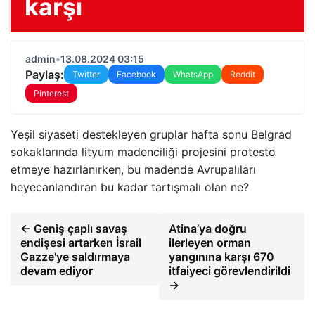
karşı
admin
•
13.08.2024 03:15
Paylaş:
Twitter
Facebook
WhatsApp
Reddit
Pinterest
Yeşil siyaseti destekleyen gruplar hafta sonu Belgrad
sokaklarında lityum madenciliği projesini protesto
etmeye hazırlanırken, bu madende Avrupalıları
heyecanlandıran bu kadar tartışmalı olan ne?
← Geniş çaplı savaş
Atina’ya doğru
endişesi artarken İsrail
ilerleyen orman
Gazze'ye saldırmaya
yangınına karşı 670
devam ediyor
itfaiyeci görevlendirildi
→