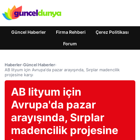
Güncel Haberler
Firma Rehberi
Çerez Politikası
Forum
Haberler
›
Güncel Haberler
›
AB lityum için Avrupa'da pazar arayışında, Sırplar madencilik
projesine karşı
AB lityum için
Avrupa'da pazar
arayışında, Sırplar
madencilik projesine