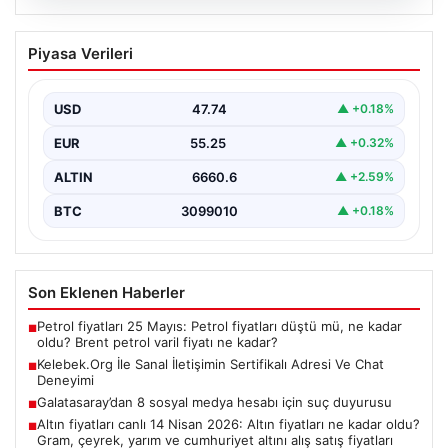
08.08.2026
Kelebek.Org İle Sanal İletişimin
Piyasa Verileri
Sertifikalı Adresi Ve Chat Deneyimi
İnternet çağında insanların seviyeli bir biçimde bağlantı
oluşturması kritik bir önem taşımaktadır. Günümüzde
USD
47.74
▲ +0.18%
pek…
EUR
55.25
▲ +0.32%
ALTIN
6660.6
▲ +2.59%
BTC
3099010
▲ +0.18%
Son Eklenen Haberler
Petrol fiyatları 25 Mayıs: Petrol fiyatları düştü mü, ne kadar
■
oldu? Brent petrol varil fiyatı ne kadar?
Kelebek.Org İle Sanal İletişimin Sertifikalı Adresi Ve Chat
■
Deneyimi
Galatasaray’dan 8 sosyal medya hesabı için suç duyurusu
■
Altın fiyatları canlı 14 Nisan 2026: Altın fiyatları ne kadar oldu?
■
Gram, çeyrek, yarım ve cumhuriyet altını alış satış fiyatları