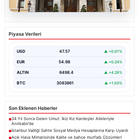
04.08.2026
İstanbul Valiliği Sahte Sosyal Medya
Piyasa Verileri
Hesaplarına Karşı Uyardı
İstanbul Valiliği resmi açıklamasında, vatandaşların
dolandırıcılık amacıyla oluşturulan sahte sosyal medya
USD
47.57
▲ +0.07%
hesaplarına karşı dikkatli…
EUR
54.98
▲ +0.24%
ALTIN
6498.4
▲ +4.29%
BTC
3083861
▲ +1.50%
Son Eklenen Haberler
34 Yıl Sonra Gelen Umut: İkiz Kız Kardeşler Aileleriyle
■
Anıtkabir’de
İstanbul Valiliği Sahte Sosyal Medya Hesaplarına Karşı Uyardı
■
Açık Hava Mimarisinde Kalite ve bahçe mutfağı Çözümleri
■