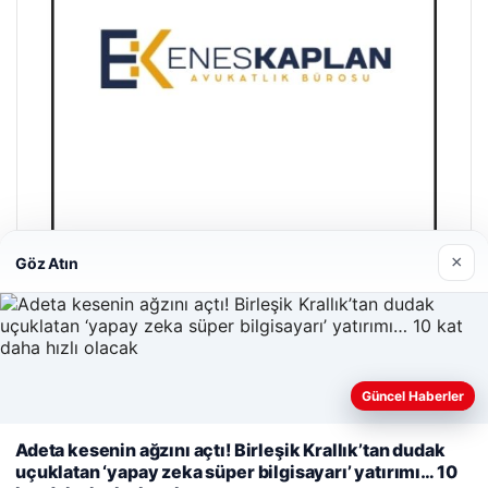
×
Göz Atın
Enes Kaplan Avukatlık Bürosu
28/04/2026
Güncel Haberler
Web sitemizi nasıl kullandığınızı daha iyi anlayabilmek,
Adeta kesenin ağzını açtı! Birleşik Krallık’tan dudak
deneyiminizi kişiselleştirmek ve geliştirmek amacıyla çerezler
uçuklatan ‘yapay zeka süper bilgisayarı’ yatırımı… 10
kullanıyoruz.
Çerez Politikamız