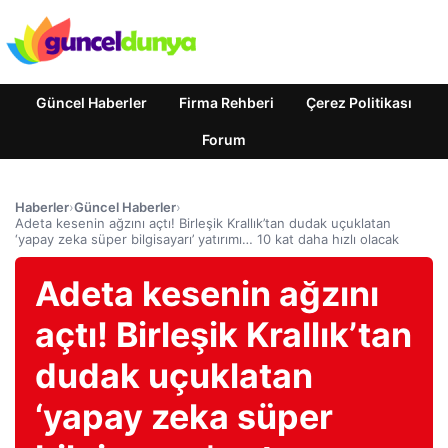
Güncel Haberler
Firma Rehberi
Çerez Politikası
Forum
Haberler
›
Güncel Haberler
›
Adeta kesenin ağzını açtı! Birleşik Krallık’tan dudak uçuklatan
‘yapay zeka süper bilgisayarı’ yatırımı… 10 kat daha hızlı olacak
Adeta kesenin ağzını
açtı! Birleşik Krallık’tan
dudak uçuklatan
‘yapay zeka süper