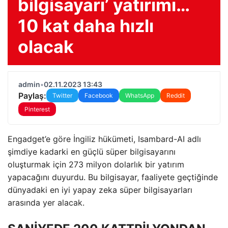
bilgisayarı’ yatırımı…
10 kat daha hızlı
olacak
admin
•
02.11.2023 13:43
Paylaş:
Twitter
Facebook
WhatsApp
Reddit
Pinterest
Engadget’e göre İngiliz hükümeti, Isambard-AI adlı
şimdiye kadarki en güçlü süper bilgisayarını
oluşturmak için 273 milyon dolarlık bir yatırım
yapacağını duyurdu. Bu bilgisayar, faaliyete geçtiğinde
dünyadaki en iyi yapay zeka süper bilgisayarları
arasında yer alacak.