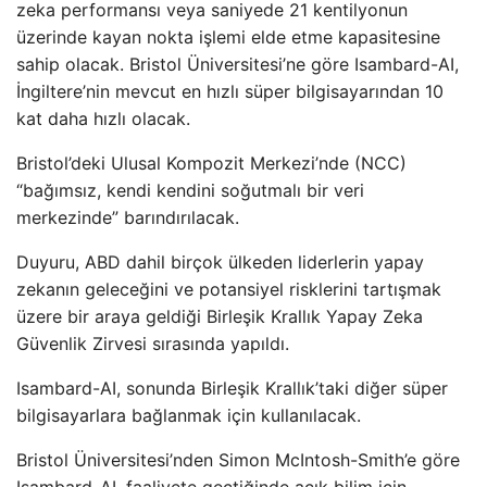
zeka performansı veya saniyede 21 kentilyonun
üzerinde kayan nokta işlemi elde etme kapasitesine
sahip olacak. Bristol Üniversitesi’ne göre Isambard-AI,
İngiltere’nin mevcut en hızlı süper bilgisayarından 10
kat daha hızlı olacak.
Bristol’deki Ulusal Kompozit Merkezi’nde (NCC)
“bağımsız, kendi kendini soğutmalı bir veri
merkezinde” barındırılacak.
Duyuru, ABD dahil birçok ülkeden liderlerin yapay
zekanın geleceğini ve potansiyel risklerini tartışmak
üzere bir araya geldiği Birleşik Krallık Yapay Zeka
Güvenlik Zirvesi sırasında yapıldı.
Isambard-AI, sonunda Birleşik Krallık’taki diğer süper
bilgisayarlara bağlanmak için kullanılacak.
Bristol Üniversitesi’nden Simon McIntosh-Smith’e göre
Isambard-AI, faaliyete geçtiğinde açık bilim için