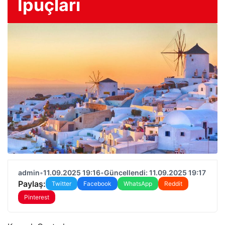
İpuçları
admin
•
11.09.2025 19:16
•
Güncellendi: 11.09.2025 19:17
Paylaş:
Twitter
Facebook
WhatsApp
Reddit
Pinterest