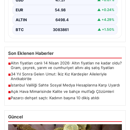
EUR
54.98
▲ +0.24%
ALTIN
6498.4
▲ +4.29%
BTC
3083861
▲ +1.50%
Son Eklenen Haberler
Altın fiyatları canlı 14 Nisan 2026: Altın fiyatları ne kadar oldu?
■
Gram, çeyrek, yarım ve cumhuriyet altını alış satış fiyatları
34 Yıl Sonra Gelen Umut: İkiz Kız Kardeşler Aileleriyle
■
Anıtkabir’de
İstanbul Valiliği Sahte Sosyal Medya Hesaplarına Karşı Uyardı
■
Açık Hava Mimarisinde Kalite ve bahçe mutfağı Çözümleri
■
Pazarcı dehşet saçtı: Kadının başına 10 dikiş atıldı
■
Güncel