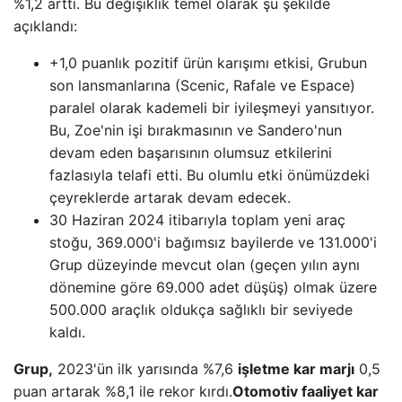
%1,2 arttı. Bu değişiklik temel olarak şu şekilde
açıklandı:
+1,0 puanlık pozitif ürün karışımı etkisi, Grubun
son lansmanlarına (Scenic, Rafale ve Espace)
paralel olarak kademeli bir iyileşmeyi yansıtıyor.
Bu, Zoe'nin işi bırakmasının ve Sandero'nun
devam eden başarısının olumsuz etkilerini
fazlasıyla telafi etti. Bu olumlu etki önümüzdeki
çeyreklerde artarak devam edecek.
30 Haziran 2024 itibarıyla toplam yeni araç
stoğu, 369.000'i bağımsız bayilerde ve 131.000'i
Grup düzeyinde mevcut olan (geçen yılın aynı
dönemine göre 69.000 adet düşüş) olmak üzere
500.000 araçlık oldukça sağlıklı bir seviyede
kaldı.
Grup,
2023'ün ilk yarısında %7,6
işletme kar marjı
0,5
puan artarak %8,1 ile rekor kırdı.
Otomotiv faaliyet kar