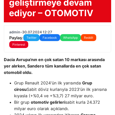
geliştirmeye devam
ediyor – OTOMOTIV
admin
•
30.07.2024 12:27
Paylaş:
Twitter
Facebook
WhatsApp
Reddit
Pinterest
Dacia Avrupa'nın en çok satan 10 markası arasında
yer alırken, Sandero tüm kanallarda en çok satan
otomobil oldu.
Grup Renault 2024'ün ilk yarısında
Grup
cirosu
Sabit döviz kurlarıyla 2023'ün ilk yarısına
kıyasla (+%0,4 ve +%3,7) 27 milyar euro.
Bir grup
otomotiv gelirleri
sabit kurla 24.372
milyar euro olarak açıklandı.