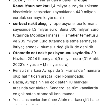
2024 yılının ilk yarısından itibaren
Groupe
Renault'nun net karı
1,4 milyar euroydu. (Nissan
hisselerinin satışından kaynaklanan 440 milyon
euroluk sermaye kaybı dahil)
serbest nakit akışı,
İyi operasyonel performans
sayesinde 1,3 milyar euro. Buna 600 milyon Euro
tutarında Mobilize Finansal Hizmetler temettüsü
ve 209 milyon Euro tutarında işletme sermayesi
ihtiyaçlarındaki olumsuz değişiklik de dahildir.
Otomotiv net nakit pozisyonunu kaydedin
: 30
Haziran 2024 itibarıyla 4,9 milyar euro (31 Aralık
2023'e kıyasla +1,1 milyar euro)
Renault markası Avrupa'da 3, Fransa'da 1 numara
olup hafif ticari araçta lider konumdadır.
Dacia, Avrupa'nın en çok satan 10 markası
arasında yer alırken, Sandero ise tüm kanallarda
en çok satan otomobil konumunda.
Yeni lansmanlardan önce Alpin markası çift haneli