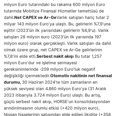
milyon Euro tutarındaki bu rakama 600 milyon Euro
tutarında Mobilize Finansal Hizmetler temettüsü de
dahil.
Net CAPEX ve Ar-Ge
Varlık satışları hariç tutar 2
milyar 143 milyon Euro'ya ulaştı. Bu, gelirlerin %7,9'una
eşittir (2023'ün ilk yarısındaki gelirlerin %6,9'u). Varlık
satışları 28 milyon euro (2023'ün ilk yarısında 197
milyon euro) olarak gerçekleşti. Varlık satışları da dahil
olmak üzere grup, net CAPEX ve Ar-Ge gelirlerinin
%7,8'ini elde etti.
Serbest nakit akışı
Bu tutar 1,257
milyon Euro'dur ve işletme sermayesi
gereksinimlerinde -209 milyon Euro'luk negatif
değişikliği içermektedir.
Otomotiv nakitinin net finansal
durumu,
30 Haziran 2024'te tüm zamanların en
yüksek seviyesi olan 4.860 milyon Euro'ya (31 Aralık
2023 itibarıyla 3.724 milyon Euro) ulaştı. Bu artış,
güçlü serbest nakit akışı, HORSE'un konsolidasyondan
arındırılmasının olumlu etkisi (+420 milyon euro),
Nissan hisselerinin satışından elde edilen likidite (+358