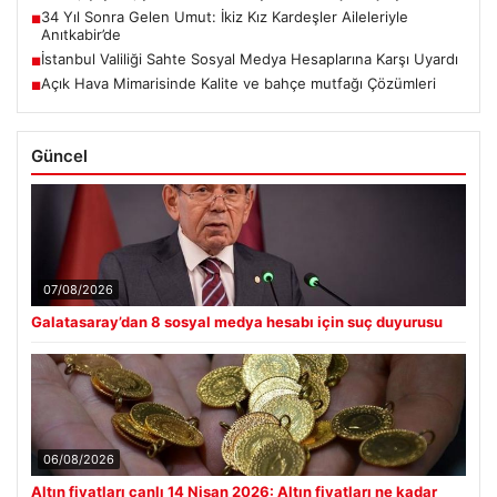
34 Yıl Sonra Gelen Umut: İkiz Kız Kardeşler Aileleriyle
■
Anıtkabir’de
İstanbul Valiliği Sahte Sosyal Medya Hesaplarına Karşı Uyardı
■
Açık Hava Mimarisinde Kalite ve bahçe mutfağı Çözümleri
■
Güncel
07/08/2026
Galatasaray’dan 8 sosyal medya hesabı için suç duyurusu
06/08/2026
Altın fiyatları canlı 14 Nisan 2026: Altın fiyatları ne kadar