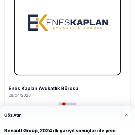
Enes Kaplan Avukatlık Bürosu
28/04/2026
×
Göz Atın
Web sitemizi nasıl kullandığınızı daha iyi anlayabilmek,
Renault Group, 2024 ilk yarıyıl sonuçları ile yeni
deneyiminizi kişiselleştirmek ve geliştirmek amacıyla çerezler