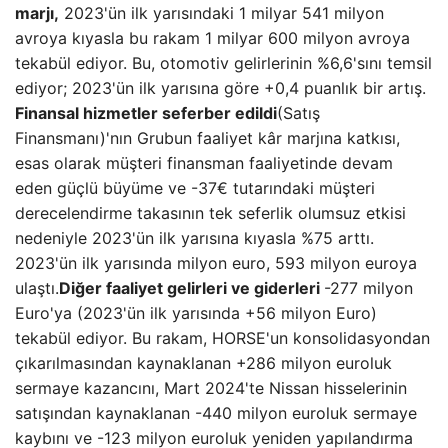
marjı,
2023'ün ilk yarısındaki 1 milyar 541 milyon
avroya kıyasla bu rakam 1 milyar 600 milyon avroya
tekabül ediyor. Bu, otomotiv gelirlerinin %6,6'sını temsil
ediyor; 2023'ün ilk yarısına göre +0,4 puanlık bir artış.
Finansal hizmetler seferber edildi
(Satış
Finansmanı)'nın Grubun faaliyet kâr marjına katkısı,
esas olarak müşteri finansman faaliyetinde devam
eden güçlü büyüme ve -37€ tutarındaki müşteri
derecelendirme takasının tek seferlik olumsuz etkisi
nedeniyle 2023'ün ilk yarısına kıyasla %75 arttı.
2023'ün ilk yarısında milyon euro, 593 milyon euroya
ulaştı.
Diğer faaliyet gelirleri ve giderleri
-277 milyon
Euro'ya (2023'ün ilk yarısında +56 milyon Euro)
tekabül ediyor. Bu rakam, HORSE'un konsolidasyondan
çıkarılmasından kaynaklanan +286 milyon euroluk
sermaye kazancını, Mart 2024'te Nissan hisselerinin
satışından kaynaklanan -440 milyon euroluk sermaye
kaybını ve -123 milyon euroluk yeniden yapılandırma