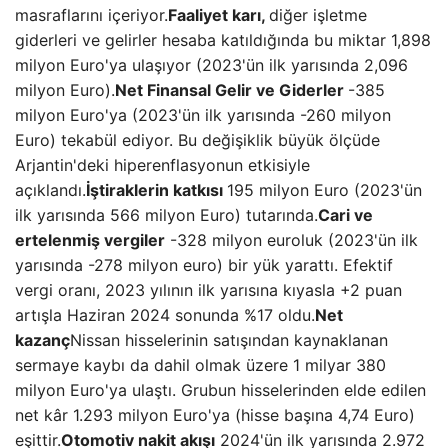
masraflarını içeriyor.
Faaliyet karı,
diğer işletme
giderleri ve gelirler hesaba katıldığında bu miktar 1,898
milyon Euro'ya ulaşıyor (2023'ün ilk yarısında 2,096
milyon Euro).
Net Finansal Gelir ve Giderler
-385
milyon Euro'ya (2023'ün ilk yarısında -260 milyon
Euro) tekabül ediyor. Bu değişiklik büyük ölçüde
Arjantin'deki hiperenflasyonun etkisiyle
açıklandı.
İştiraklerin katkısı
195 milyon Euro (2023'ün
ilk yarısında 566 milyon Euro) tutarında.
Cari ve
ertelenmiş vergiler
-328 milyon euroluk (2023'ün ilk
yarısında -278 milyon euro) bir yük yarattı. Efektif
vergi oranı, 2023 yılının ilk yarısına kıyasla +2 puan
artışla Haziran 2024 sonunda %17 oldu.
Net
kazanç
Nissan hisselerinin satışından kaynaklanan
sermaye kaybı da dahil olmak üzere 1 milyar 380
milyon Euro'ya ulaştı. Grubun hisselerinden elde edilen
net kâr 1.293 milyon Euro'ya (hisse başına 4,74 Euro)
eşittir.
Otomotiv nakit akışı
2024'ün ilk yarısında 2.972