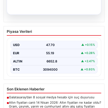
05.08.2026
34 Yıl Sonra Gelen Umut: İkiz Kız
Piyasa Verileri
Kardeşler Aileleriyle Anıtkabir’de
Adıyaman’da yaşayan Abuzer (71) ve Zeynep Yıldırım
(59) çifti, tam 34 yıllık bir bekleyişin…
USD
47.70
▲ +0.15%
EUR
55.19
▲ +0.28%
ALTIN
6652.8
▲ +2.47%
BTC
3094000
▲ +0.93%
Son Eklenen Haberler
Galatasaray’dan 8 sosyal medya hesabı için suç duyurusu
■
Altın fiyatları canlı 14 Nisan 2026: Altın fiyatları ne kadar oldu?
■
Gram, çeyrek, yarım ve cumhuriyet altını alış satış fiyatları