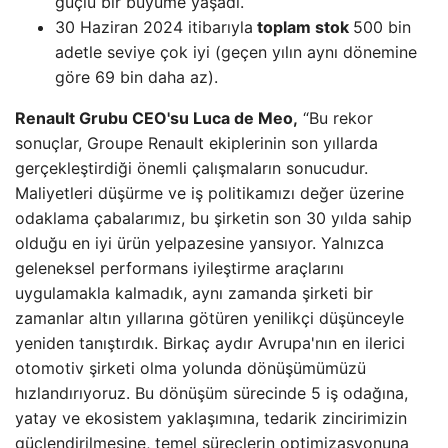
güçlü bir büyüme yaşadı.
30 Haziran 2024 itibarıyla
toplam stok
500 bin
adetle seviye çok iyi (geçen yılın aynı dönemine
göre 69 bin daha az).
Renault Grubu CEO'su Luca de Meo,
“Bu rekor
sonuçlar, Groupe Renault ekiplerinin son yıllarda
gerçekleştirdiği önemli çalışmaların sonucudur.
Maliyetleri düşürme ve iş politikamızı değer üzerine
odaklama çabalarımız, bu şirketin son 30 yılda sahip
olduğu en iyi ürün yelpazesine yansıyor. Yalnızca
geleneksel performans iyileştirme araçlarını
uygulamakla kalmadık, aynı zamanda şirketi bir
zamanlar altın yıllarına götüren yenilikçi düşünceyle
yeniden tanıştırdık. Birkaç aydır Avrupa'nın en ilerici
otomotiv şirketi olma yolunda dönüşümümüzü
hızlandırıyoruz. Bu dönüşüm sürecinde 5 iş odağına,
yatay ve ekosistem yaklaşımına, tedarik zincirimizin
güçlendirilmesine, temel süreçlerin optimizasyonuna