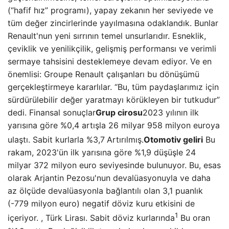
(“hafif hız” programı), yapay zekanın her seviyede ve
tüm değer zincirlerinde yayılmasına odaklandık. Bunlar
Renault'nun yeni sırrının temel unsurlarıdır. Esneklik,
çeviklik ve yenilikçilik, gelişmiş performansı ve verimli
sermaye tahsisini desteklemeye devam ediyor. Ve en
önemlisi: Groupe Renault çalışanları bu dönüşümü
gerçekleştirmeye kararlılar. “Bu, tüm paydaşlarımız için
sürdürülebilir değer yaratmayı körükleyen bir tutkudur”
dedi. Finansal sonuçlar
Grup cirosu
2023 yılının ilk
yarısına göre %0,4 artışla 26 milyar 958 milyon euroya
ulaştı. Sabit kurlarla %3,7
Artırılmış.
Otomotiv geliri
Bu
rakam, 2023'ün ilk yarısına göre %1,9 düşüşle 24
milyar 372 milyon euro seviyesinde bulunuyor. Bu, esas
olarak Arjantin Pezosu'nun devalüasyonuyla ve daha
az ölçüde devalüasyonla bağlantılı olan 3,1 puanlık
(-779 milyon euro) negatif döviz kuru etkisini de
1
içeriyor. , Türk Lirası. Sabit döviz kurlarında
Bu oran