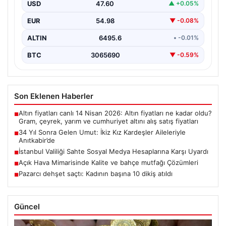
(59) çifti, tam 34 yıllık bir bekleyişin…
USD
47.60
▲ +0.05%
EUR
54.98
▼ -0.08%
ALTIN
6495.6
• -0.01%
BTC
3065690
▼ -0.59%
Son Eklenen Haberler
Altın fiyatları canlı 14 Nisan 2026: Altın fiyatları ne kadar oldu?
■
Gram, çeyrek, yarım ve cumhuriyet altını alış satış fiyatları
34 Yıl Sonra Gelen Umut: İkiz Kız Kardeşler Aileleriyle
■
Anıtkabir’de
İstanbul Valiliği Sahte Sosyal Medya Hesaplarına Karşı Uyardı
■
Açık Hava Mimarisinde Kalite ve bahçe mutfağı Çözümleri
■
Pazarcı dehşet saçtı: Kadının başına 10 dikiş atıldı
■
Güncel