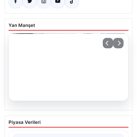
Yan Manşet
05.08.2026
34 Yıl Sonra Gelen Umut: İkiz Kız
Piyasa Verileri
Kardeşler Aileleriyle Anıtkabir’de
Adıyaman’da yaşayan Abuzer (71) ve Zeynep Yıldırım