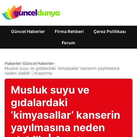
Güncel Haberler
Firma Rehberi
Çerez Politikası
Forum
Haberler
›
Güncel Haberler
›
Musluk suyu ve gıdalardaki ‘kimyasallar’ kanserin yayılmasına
neden olabilir | Araştırma
Musluk suyu ve
gıdalardaki
‘kimyasallar’ kanserin
yayılmasına neden