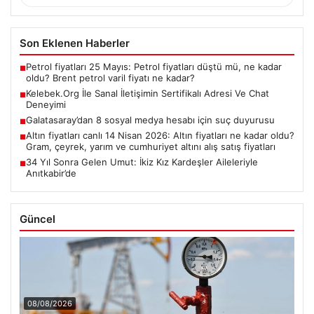
Son Eklenen Haberler
Petrol fiyatları 25 Mayıs: Petrol fiyatları düştü mü, ne kadar
■
oldu? Brent petrol varil fiyatı ne kadar?
Kelebek.Org İle Sanal İletişimin Sertifikalı Adresi Ve Chat
■
Deneyimi
Galatasaray’dan 8 sosyal medya hesabı için suç duyurusu
■
Altın fiyatları canlı 14 Nisan 2026: Altın fiyatları ne kadar oldu?
■
Gram, çeyrek, yarım ve cumhuriyet altını alış satış fiyatları
34 Yıl Sonra Gelen Umut: İkiz Kız Kardeşler Aileleriyle
■
Anıtkabir’de
Güncel
08/08/2026