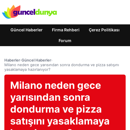
Güncel Haberler
Firma Rehberi
Çerez Politikası
Forum
Haberler
›
Güncel Haberler
›
Milano neden gece yarısından sonra dondurma ve pizza satışını
yasaklamaya hazırlanıyor?
Milano neden gece
yarısından sonra
dondurma ve pizza
satışını yasaklamaya