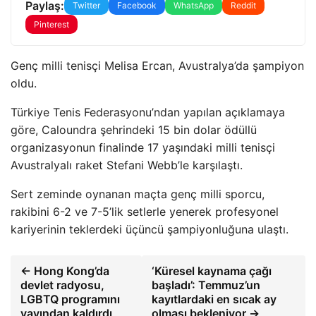
Paylaş:
Twitter
Facebook
WhatsApp
Reddit
Pinterest
Genç milli tenisçi Melisa Ercan, Avustralya’da şampiyon
oldu.
Türkiye Tenis Federasyonu’ndan yapılan açıklamaya
göre, Caloundra şehrindeki 15 bin dolar ödüllü
organizasyonun finalinde 17 yaşındaki milli tenisçi
Avustralyalı raket Stefani Webb’le karşılaştı.
Sert zeminde oynanan maçta genç milli sporcu,
rakibini 6-2 ve 7-5’lik setlerle yenerek profesyonel
kariyerinin teklerdeki üçüncü şampiyonluğuna ulaştı.
← Hong Kong’da
‘Küresel kaynama çağı
devlet radyosu,
başladı’: Temmuz’un
LGBTQ programını
kayıtlardaki en sıcak ay
yayından kaldırdı
olması bekleniyor →