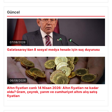
Güncel
07/08/2026
Galatasaray’dan 8 sosyal medya hesabı için suç duyurusu
06/08/2026
Altın fiyatları canlı 14 Nisan 2026: Altın fiyatları ne kadar
oldu? Gram, çeyrek, yarım ve cumhuriyet altını alış satış
fiyatları