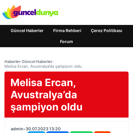
Güncel Haberler
Firma Rehberi
Çerez Politikası
Forum
Haberler
›
Güncel Haberler
›
Melisa Ercan, Avustralya’da şampiyon oldu
Melisa Ercan,
Avustralya’da
şampiyon oldu
admin
•
30.07.2023 13:20