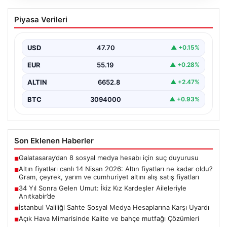
Altın fiyatları canlı 14 Nisan 2026: Altın
Piyasa Verileri
fiyatları ne kadar oldu? Gram, çeyrek,
yarım ve cumhuriyet altını alış satış
fiyatları
USD
47.70
▲ +0.15%
EUR
55.19
▲ +0.28%
ALTIN
6652.8
▲ +2.47%
BTC
3094000
▲ +0.93%
Son Eklenen Haberler
Galatasaray’dan 8 sosyal medya hesabı için suç duyurusu
■
Altın fiyatları canlı 14 Nisan 2026: Altın fiyatları ne kadar oldu?
■
Gram, çeyrek, yarım ve cumhuriyet altını alış satış fiyatları
34 Yıl Sonra Gelen Umut: İkiz Kız Kardeşler Aileleriyle
■
Anıtkabir’de
İstanbul Valiliği Sahte Sosyal Medya Hesaplarına Karşı Uyardı
■
Açık Hava Mimarisinde Kalite ve bahçe mutfağı Çözümleri
■