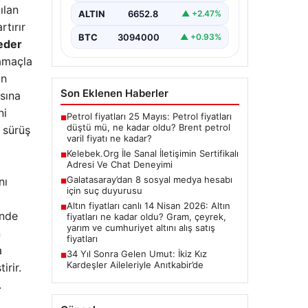
oluşturması kritik bir önem
ılan
ALTIN
6652.8
▲ +2.47%
taşımaktadır. Günümüzde pek…
rtırır
BTC
3094000
▲ +0.93%
eder
 amaçla
in
Son Eklenen Haberler
asına
ni
Petrol fiyatları 25 Mayıs: Petrol fiyatları
■
düştü mü, ne kadar oldu? Brent petrol
 sürüş
varil fiyatı ne kadar?
Kelebek.Org İle Sanal İletişimin Sertifikalı
■
Adresi Ve Chat Deneyimi
Galatasaray’dan 8 sosyal medya hesabı
nı
■
için suç duyurusu
Altın fiyatları canlı 14 Nisan 2026: Altın
■
inde
fiyatları ne kadar oldu? Gram, çeyrek,
yarım ve cumhuriyet altını alış satış
n
fiyatları
a
34 Yıl Sonra Gelen Umut: İkiz Kız
■
Kardeşler Aileleriyle Anıtkabir’de
irir.
.