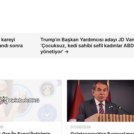
 kareyi
Trump’ın Başkan Yardımcısı adayı JD Va
ndı sonra
‘Çocuksuz, kedi sahibi sefil kadınlar ABD
yönetiyor’ →
26
07/08/2026
Org İle Sanal İletişimin
Galatasaray’dan 8 sosyal m