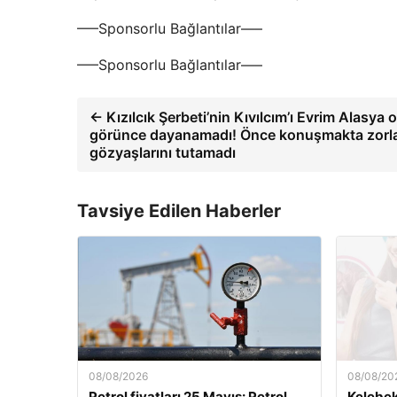
—–Sponsorlu Bağlantılar—–
—–Sponsorlu Bağlantılar—–
← Kızılcık Şerbeti’nin Kıvılcım’ı Evrim Alasya o
görünce dayanamadı! Önce konuşmakta zorla
gözyaşlarını tutamadı
Tavsiye Edilen Haberler
08/08/2026
08/08/20
Petrol fiyatları 25 Mayıs: Petrol
Kelebek.