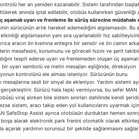
ntrolü her an yeniden kazanabilir. Sistem tarafından başlat
lerek anında iptal edilebilir, otobüs kullanırken güvenliği a
ç aşamalı uyarı ve frenleme ile sürüş sürecine müdahale 
minin sürücünün artık hareket edemediğini algılamasıdır. Bu
etkinliği algılamasının yanı sıra uyarlanabilir hız sabitleyicin
 ayrıca aracın ön kısmına entegre bir sensör ve ön camın ark
lerin mesafesini, konumunu ve göreceli hızını ve şerit takibi
madığını tespit ederse uyarı ve frenlemeden oluşan üç aşamalı
bir uyarı sembolü ve metin mesajları eşliğinde, direksiyon
siyonun kontrolünü ele alması isteniyor. Sürücünün bunu
sajlarına sesli bir sinyal de ekleniyor. Yardım sistemi ay
erçekleştirir. Sürücü hala tepki vermiyorsa, bu sefer MAN
büsü viraj alırken bile sistem sınırları dahilinde kendi şerid
ezse sistem, aracı takip eden yol kullanıcılarını uyarmak içi
. MAN SafeStop Assist ayrıca otobüsün durduktan hemen sonr
oşa alarak elektronik park frenini otomatik olarak etkinleşt
ı da açarak yardımın sorunsuz bir şekilde sağlanmasını sağlar