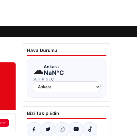
m
Hava Durumu
☁
Ankara
NaN°C
ŞEHIR SEÇ
Bizi Takip Edin
rest