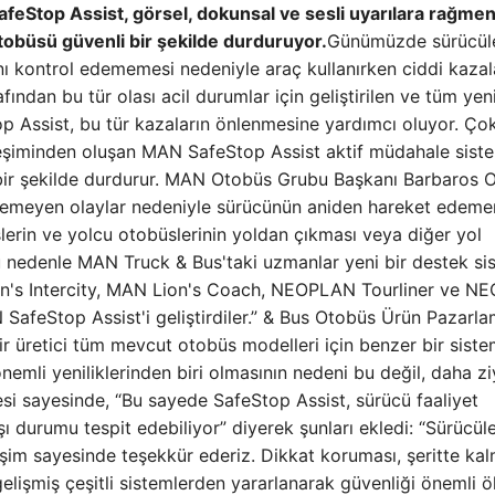
feStop Assist, görsel, dokunsal ve sesli uyarılara rağme
üsü güvenli bir şekilde durduruyor.
Günümüzde sürücüle
nı kontrol edememesi nedeniyle araç kullanırken ciddi kazal
dan bu tür olası acil durumlar için geliştirilen ve tüm yen
p Assist, bu tür kazaların önlenmesine yardımcı oluyor. Ço
ileşiminden oluşan MAN SafeStop Assist aktif müdahale siste
 bir şekilde durdurur. MAN Otobüs Grubu Başkanı Barbaros O
örülemeyen olaylar nedeniyle sürücünün aniden hareket edem
erin ve yolcu otobüslerinin yoldan çıkması veya diğer yol
Bu nedenle MAN Truck & Bus'taki uzmanlar yeni bir destek si
Lion's Intercity, MAN Lion's Coach, NEOPLAN Tourliner ve 
N SafeStop Assist'i geliştirdiler.” & Bus Otobüs Ürün Pazarl
ir üretici tüm mevcut otobüs modelleri için benzer bir sist
mli yeniliklerinden biri olmasının nedeni bu değil, daha z
esi sayesinde, “Bu sayede SafeStop Assist, sürücü faaliyet
ı durumu tespit edebiliyor” diyerek şunları ekledi: “Sürücüle
kileşim sayesinde teşekkür ederiz. Dikkat koruması, şeritte ka
 gelişmiş çeşitli sistemlerden yararlanarak güvenliği önemli 