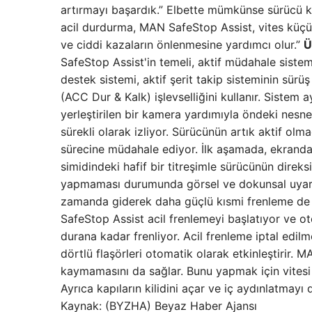
artırmayı başardık.” Elbette mümkünse sürücü ko
acil durdurma, MAN SafeStop Assist, vites küçültü
ve ciddi kazaların önlenmesine yardımcı olur.”
Ü
SafeStop Assist'in temeli, aktif müdahale siste
destek sistemi, aktif şerit takip sisteminin sürüş 
(ACC Dur & Kalk) işlevselliğini kullanır. Sistem
yerleştirilen bir kamera yardımıyla öndeki nesne
sürekli olarak izliyor. Sürücünün artık aktif ol
sürecine müdahale ediyor. İlk aşamada, ekranda 
simidindeki hafif bir titreşimle sürücünün direk
yapmaması durumunda görsel ve dokunsal uyarı me
zamanda giderek daha güçlü kısmi frenleme de g
SafeStop Assist acil frenlemeyi başlatıyor ve oto
durana kadar frenliyor. Acil frenleme iptal edilm
dörtlü flaşörleri otomatik olarak etkinleştirir
kaymamasını da sağlar. Bunu yapmak için vitesi b
Ayrıca kapıların kilidini açar ve iç aydınlatmay
Kaynak: (BYZHA) Beyaz Haber Ajansı