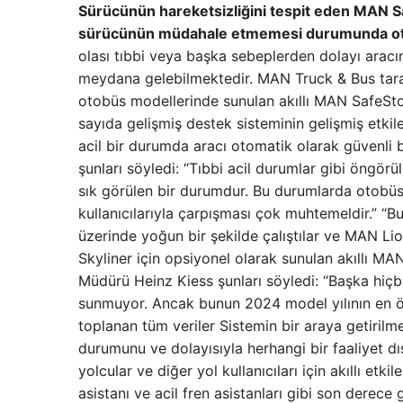
Sürücünün hareketsizliğini tespit eden MAN Sa
sürücünün müdahale etmemesi durumunda otob
olası tıbbi veya başka sebeplerden dolayı aracı
meydana gelebilmektedir. MAN Truck & Bus tarafın
otobüs modellerinde sunulan akıllı MAN SafeSto
sayıda gelişmiş destek sisteminin gelişmiş etk
acil bir durumda aracı otomatik olarak güvenli
şunları söyledi: “Tıbbi acil durumlar gibi öng
sık görülen bir durumdur. Bu durumlarda otobüsl
kullanıcılarıyla çarpışması çok muhtemeldir.” “
üzerinde yoğun bir şekilde çalıştılar ve MAN 
Skyliner için opsiyonel olarak sunulan akıllı MA
Müdürü Heinz Kiess şunları söyledi: “Başka hiçb
sunmuyor. Ancak bunun 2024 model yılının en öne
toplanan tüm veriler Sistemin bir araya getirilm
durumunu ve dolayısıyla herhangi bir faaliyet dış
yolcular ve diğer yol kullanıcıları için akıllı et
asistanı ve acil fren asistanları gibi son derece