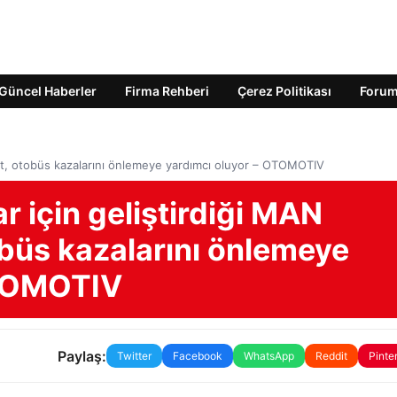
Güncel Haberler
Firma Rehberi
Çerez Politikası
Foru
ist, otobüs kazalarını önlemeye yardımcı oluyor – OTOMOTIV
r için geliştirdiği MAN
obüs kazalarını önlemeye
OTOMOTIV
Paylaş:
Twitter
Facebook
WhatsApp
Reddit
Pinte