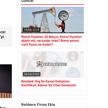
Güncel
08/08/2026
nce:
’yi
Petrol fiyatları 25 Mayıs: Petrol fiyatları
düştü mü, ne kadar oldu? Brent petrol
varil fiyatı ne kadar?
08/08/2026
Kelebek.Org İle Sanal İletişimin
Sertifikalı Adresi Ve Chat Deneyimi
Rehbere Firma Ekle
edya