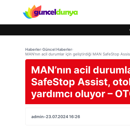
Haberler
›
Güncel Haberler
›
MAN’nın acil durumlar için geliştirdiği MAN SafeStop Ass
MAN’nın acil durumla
SafeStop Assist, ot
yardımcı oluyor – 
admin
•
23.07.2024 16:26