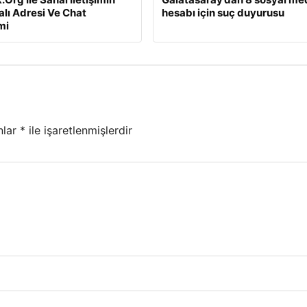
alı Adresi Ve Chat
hesabı için suç duyurusu
mi
nlar
*
ile işaretlenmişlerdir