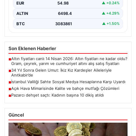
EUR
54.98
▲ +0.24%
ALTIN
6498.4
▲ +4.29%
BTC
3083861
▲ +1.50%
Son Eklenen Haberler
Altın fiyatları canlı 14 Nisan 2026: Altın fiyatları ne kadar oldu?
■
Gram, çeyrek, yarım ve cumhuriyet altını alış satış fiyatları
34 Yıl Sonra Gelen Umut: İkiz Kız Kardeşler Aileleriyle
■
Anıtkabir’de
İstanbul Valiliği Sahte Sosyal Medya Hesaplarına Karşı Uyardı
■
Açık Hava Mimarisinde Kalite ve bahçe mutfağı Çözümleri
■
Pazarcı dehşet saçtı: Kadının başına 10 dikiş atıldı
■
Güncel