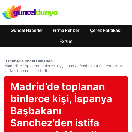
Güncel Haberler
Firma Rehberi
Çerez Politikası
Forum
Haberler
›
Güncel Haberler
›
Madrid’de toplanan binlerce kişi, İspanya Başbakanı Sanchez’den
istifa etmemesini istedi
Madrid’de toplanan
binlerce kişi, İspanya
Başbakanı
Sanchez’den istifa