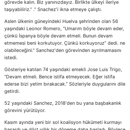
görevde kalın. Biz yanınızdayız. Birlikte ülkeyi ileriye
taşıyabiliriz.” .” Snachez'i ikna etmeye çalıştı.
Aslen ülkenin güneyindeki Huelva şehrinden olan 56
yaşındaki Leonor Romero, “Umarım böyle devam eder,
çünkü İspanya böyle devam etmeli. Bunun devam
etmemesi beni korkutuyor. Çünkü korkuyoruz” dedi. ne
olabileceğini.” Sanchez'den görevinden ayrılmamasını
istedi.
Gösteriye katılan 74 yaşındaki emekli Jose Luis Trigo,
“Devam etmeli. Bence istifa etmeyecek. Eğer istifa
ederse bizi yetim bırakacak.” Sözleriyle duygularını dile
getirdi.
52 yaşındaki Sanchez, 2018'den bu yana başbakanlık
görevini yürütüyor.
Kasım ayında yeni bir sol koalisyon hükümeti kurmayı
başardı ve dört yıllık bir döneme daha başladı. Böylece