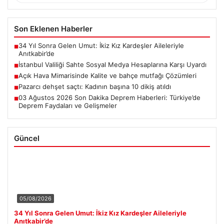
Son Eklenen Haberler
34 Yıl Sonra Gelen Umut: İkiz Kız Kardeşler Aileleriyle
■
Anıtkabir’de
İstanbul Valiliği Sahte Sosyal Medya Hesaplarına Karşı Uyardı
■
Açık Hava Mimarisinde Kalite ve bahçe mutfağı Çözümleri
■
Pazarcı dehşet saçtı: Kadının başına 10 dikiş atıldı
■
03 Ağustos 2026 Son Dakika Deprem Haberleri: Türkiye’de
■
Deprem Faydaları ve Gelişmeler
Güncel
05/08/2026
34 Yıl Sonra Gelen Umut: İkiz Kız Kardeşler Aileleriyle
Anıtkabir’de