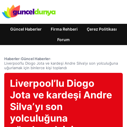
Güncel Haberler
Firma Rehberi
Çerez Politikası
Forum
Haberler
›
Güncel Haberler
›
Liverpool’lu Diogo Jota ve kardeşi Andre Silva’yı son yolculuğuna
uğurlamak için binlerce kişi toplandı
Liverpool’lu Diogo
Jota ve kardeşi Andre
Silva’yı son
yolculuğuna