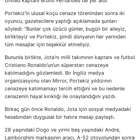
United kaptanı Bruno Fernandes de yer aldı.
Portekiz’in ulusal koçu cenaze töreninden sonra iki
oyuncu, gazetecilere yaptığı açıklamada şunları
söyledi: “Bunlar çok üzücü günler, bugün bir aileyiz,
birlikteyiz ve Portekiz, şimdi dünyanın her yerinden
tüm mesajlar için teşekkür etmeliyiz.
Bununla birlikte, Jota’nı milli takımının kaptanı ve futbol
Cristiano Ronaldo’un’un süperstarı cenazeye
katılmadığını gözlemledi. Bir İngiliz medya
organizasyonu olan Mirror, Portekiz yıldızının
cenazeye katılmamayı tercih ettiğini ve bu nedenle
cenazenin hayal kırıklığı ile onaylandığını yazdı.
Birkaç gün önce Ronaldo, Jota için sosyal medyadaki
hesabından duygusal bir hatıra mesajı paylaştı.
28 yaşındaki Dogo ve yirmi beş yaşındaki Andre,
Lamborghini markasının aracı, A-52 otoyolundan sonra