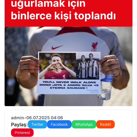
uğurlamak için
binlerce kişi toplandı
admin
•
06.07.2025 04:06
Paylaş:
Twitter
Facebook
WhatsApp
Reddit
Pinterest