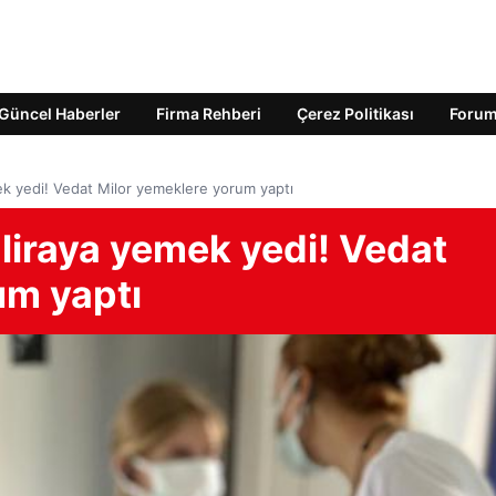
Güncel Haberler
Firma Rehberi
Çerez Politikası
Foru
ek yedi! Vedat Milor yemeklere yorum yaptı
liraya yemek yedi! Vedat
um yaptı