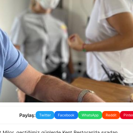
Paylaş:
Twitter
Facebook
WhatsApp
Reddit
Pinte
Milor, geçtiğimiz günlerde Kent Restoran’da sıradan