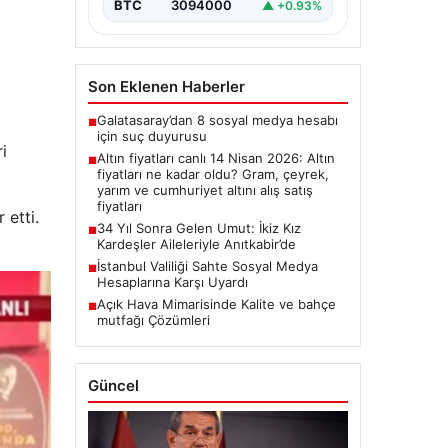
BTC
3094000
▲ +0.93%
Son Eklenen Haberler
Galatasaray’dan 8 sosyal medya hesabı
■
için suç duyurusu
i
Altın fiyatları canlı 14 Nisan 2026: Altın
■
fiyatları ne kadar oldu? Gram, çeyrek,
yarım ve cumhuriyet altını alış satış
fiyatları
etti.
34 Yıl Sonra Gelen Umut: İkiz Kız
■
Kardeşler Aileleriyle Anıtkabir’de
İstanbul Valiliği Sahte Sosyal Medya
■
Hesaplarına Karşı Uyardı
Açık Hava Mimarisinde Kalite ve bahçe
■
mutfağı Çözümleri
Güncel