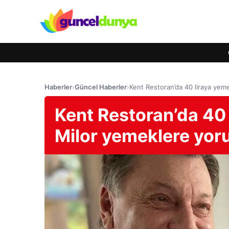
Haberler
›
Güncel Haberler
›
Kent Restoran’da 40 liraya yem
Kent Restoran’da 40 
Milor yemeklere yor