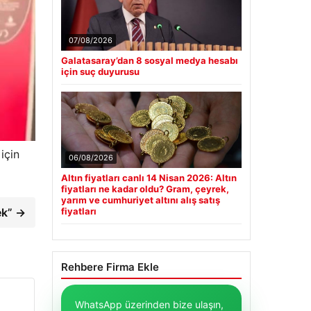
07/08/2026
Galatasaray’dan 8 sosyal medya hesabı
için suç duyurusu
için
06/08/2026
Altın fiyatları canlı 14 Nisan 2026: Altın
fiyatları ne kadar oldu? Gram, çeyrek,
yarım ve cumhuriyet altını alış satış
ek” →
fiyatları
Rehbere Firma Ekle
WhatsApp üzerinden bize ulaşın,