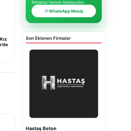
firmanızı hemen listeleyelim.
WhatsApp Mesaj
Son Eklenen Firmalar
 Kız
r’de
Enes Kaplan Avukatlık Bürosu