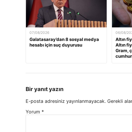
07/08/2026
06/08/20
Galatasaray’dan 8 sosyal medya
Altın fi
hesabı için suç duyurusu
Altın fi
Gram, ç
cumhuriy
Bir yanıt yazın
E-posta adresiniz yayınlanmayacak.
Gerekli ala
Yorum
*