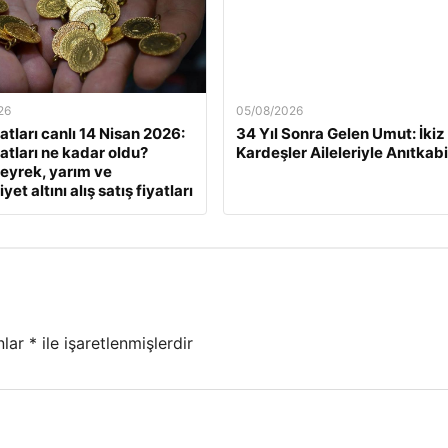
26
05/08/2026
yatları canlı 14 Nisan 2026:
34 Yıl Sonra Gelen Umut: İkiz
yatları ne kadar oldu?
Kardeşler Aileleriyle Anıtkabi
eyrek, yarım ve
et altını alış satış fiyatları
nlar
*
ile işaretlenmişlerdir